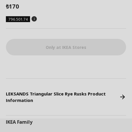
170
₺
796.501.74
Only at IKEA Stores
LEKSANDS Triangular Slice Rye Rusks Product
Information
IKEA
Family