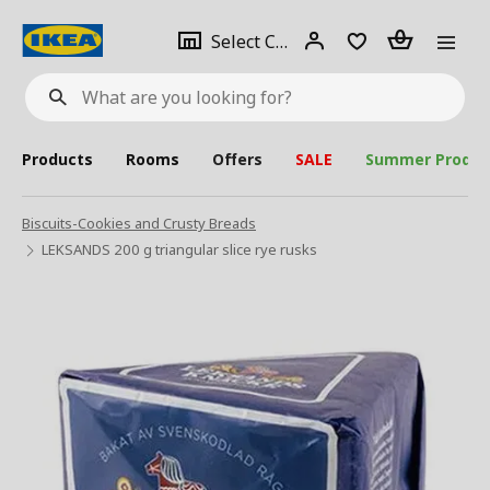
se
Select
Login
Piece(s)
Select City
What
a
are
you
looking
for?
city
Products
Rooms
Offers
SALE
Summer Produc
Biscuits-Cookies and Crusty Breads
LEKSANDS 200 g triangular slice rye rusks