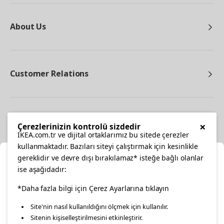
About Us
Customer Relations
Other
×
Çerezlerinizin kontrolü sizdedir
IKEA.com.tr ve dijital ortaklarımız bu sitede çerezler
kullanmaktadır. Bazıları siteyi çalıştırmak için kesinlikle
gereklidir ve devre dışı bırakılamaz* isteğe bağlı olanlar
Cl
ise aşağıdadır:
Select Location
facebook
*Daha fazla bilgi için Çerez Ayarlarına tıklayın
twitter
instagram
pinterest
youtube
Site'nin nasıl kullanıldığını ölçmek için kullanılır.
Please select to see the content specific to your delivery
Sitenin kişiselleştirilmesini etkinleştirir.
linkedin