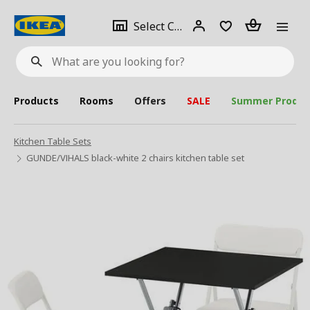
se
Select
Login
Piece(s)
Select City
What
a
are
you
looking
for?
city
Products
Rooms
Offers
SALE
Summer Produc
Kitchen Table Sets
GUNDE/VIHALS black-white 2 chairs kitchen table set