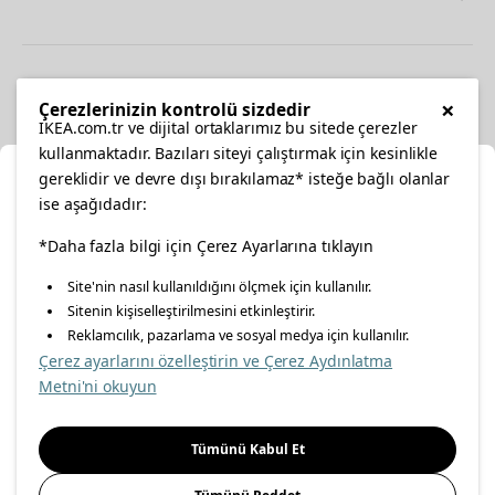
Other
×
Çerezlerinizin kontrolü sizdedir
IKEA.com.tr ve dijital ortaklarımız bu sitede çerezler
kullanmaktadır. Bazıları siteyi çalıştırmak için kesinlikle
gereklidir ve devre dışı bırakılamaz* isteğe bağlı olanlar
Cl
ise aşağıdadır:
Select Location
facebook
*Daha fazla bilgi için Çerez Ayarlarına tıklayın
twitter
instagram
pinterest
youtube
Site'nin nasıl kullanıldığını ölçmek için kullanılır.
Please select to see the content specific to your delivery
Sitenin kişiselleştirilmesini etkinleştirir.
linkedin
location for your orders from Online Store.
Reklamcılık, pazarlama ve sosyal medya için kullanılır.
Çerez ayarlarını özelleştirin ve Çerez Aydınlatma
Select a city first
Metni'ni okuyun
Energy Policy
Information Security Policy
Quality Policy
Please select
Food Safety Policy
Information Society Services
Tümünü Kabul Et
Important Notice
Privacy Agreement
Personal Data Protection