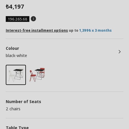
4,197
₺
196.265.68
Interest-free installment options
up to
1,399₺ x 3 months
Colour
black-white
Number of Seats
2 chairs
Table Type