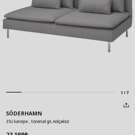
1 / 7
SÖDERHAMN
3'lü kanepe
, tonerud gri, kolçaksız
23.199
₺