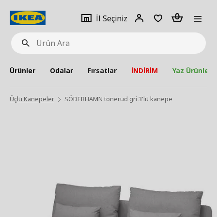
pat
İl
Giriş
Adet
İl Seçiniz
Ürün
seçiniz
Yap
Ara
Ürünler
Odalar
Fırsatlar
İNDİRİM
Yaz Ürünleri
Üçlü Kanepeler
SÖDERHAMN tonerud gri 3'lü kanepe