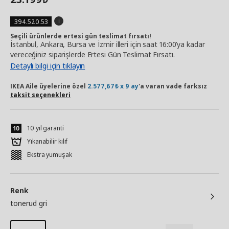
394.520.53
Seçili ürünlerde ertesi gün teslimat fırsatı!
İstanbul, Ankara, Bursa ve İzmir illeri için saat 16:00’ya kadar
vereceğiniz siparişlerde Ertesi Gün Teslimat Fırsatı.
Detaylı bilgi için tıklayın
IKEA Aile üyelerine özel
2.577,67₺ x 9 ay
'a varan vade farksız
taksit seçenekleri
10 yıl garanti
Yıkanabilir kılıf
Ekstra yumuşak
Renk
tonerud gri