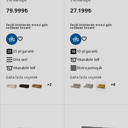
79.999
27.199
₺
₺
Seçili ürünlerde ertesi gün
Seçili ürünlerde ertesi gün
teslimat fırsatı!
teslimat fırsatı!
Sepete
Sepete
Ekle
Ekle
25 yıl garanti
10 yıl garanti
Orta sert
Yıkanabilir kılıf
Yıkanabilir kılıf
Ekstra yumuşak
Daha fazla seçenek
Daha fazla seçenek
+2
+6