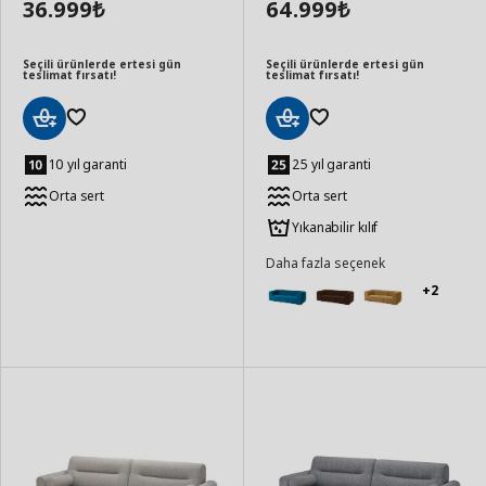
36.999
64.999
₺
₺
Seçili ürünlerde ertesi gün
Seçili ürünlerde ertesi gün
teslimat fırsatı!
teslimat fırsatı!
Sepete
Sepete
Ekle
Ekle
10 yıl garanti
25 yıl garanti
Orta sert
Orta sert
Yıkanabilir kılıf
Daha fazla seçenek
+2