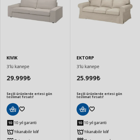
KIVIK
EKTORP
3'lü kanepe
3'lü kanepe
29.999
25.999
₺
₺
Seçili ürünlerde ertesi gün
Seçili ürünlerde ertesi gün
teslimat fırsatı!
teslimat fırsatı!
Sepete
Sepete
Ekle
Ekle
10 yıl garanti
10 yıl garanti
Yıkanabilir kılıf
Yıkanabilir kılıf