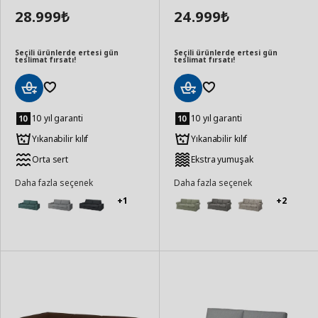
28.999
24.999
₺
₺
Seçili ürünlerde ertesi gün
Seçili ürünlerde ertesi gün
teslimat fırsatı!
teslimat fırsatı!
Sepete
Sepete
Ekle
Ekle
10 yıl garanti
10 yıl garanti
Yıkanabilir kılıf
Yıkanabilir kılıf
Orta sert
Ekstra yumuşak
Daha fazla seçenek
Daha fazla seçenek
+1
+2