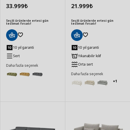
33.999
21.999
₺
₺
Seçili ürünlerde ertesi gün
Seçili ürünlerde ertesi gün
teslimat fırsatı!
teslimat fırsatı!
Sepete
Sepete
Ekle
Ekle
10 yıl garanti
10 yıl garanti
Sert
Yıkanabilir kılıf
Orta sert
Daha fazla seçenek
Daha fazla seçenek
+1