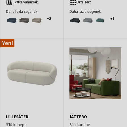
Ekstra yumuşak
Orta sert
Daha fazla seçenek
Daha fazla seçenek
+2
+1
LILLESÄTER
JÄTTEBO
3'lü kanepe
3'lü kanepe