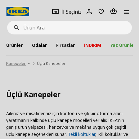
pat
İl
Giriş
Adet
İl Seçiniz
Ürün
seçiniz
Yap
Ara
Ürünler
Odalar
Fırsatlar
İNDİRİM
Yaz Ürünleri
Kanepeler
Üçlü Kanepeler
Üçlü Kanepeler
Aileniz ve misafirleriniz için konforlu ve şık bir oturma alanı
yaratmanın kalbinde üçlü kanepe modelleri yer alır. IKEA'nın
geniş ürün yelpazesi, her zevke ve mekâna uygun çok çeşitli
üçlü kanepe seçenekleri sunar.
Tekli koltuklar
, ikili koltuklar ve