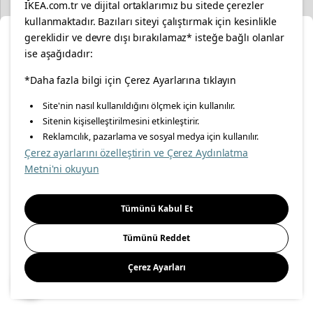
IKEA.com.tr ve dijital ortaklarımız bu sitede çerezler
kullanmaktadır. Bazıları siteyi çalıştırmak için kesinlikle
gereklidir ve devre dışı bırakılamaz* isteğe bağlı olanlar
Ka
ise aşağıdadır:
Konumunuzu Seçin
*Daha fazla bilgi için Çerez Ayarlarına tıklayın
Site'nin nasıl kullanıldığını ölçmek için kullanılır.
İnternetten vereceğiniz siparişlerinizde size özel hizmet ve
Sitenin kişiselleştirilmesini etkinleştirir.
içerikleri görebilmek için lütfen konumuzu seçin.
Reklamcılık, pazarlama ve sosyal medya için kullanılır.
Çerez ayarlarını özelleştirin ve Çerez Aydınlatma
İl seçiniz
Metni'ni okuyun
Seçiniz
Tümünü Kabul Et
Tümünü Reddet
JÄTTEBO
MANNARP
Çerez Ayarları
3'lü kanepe
3'lü kanepe
Kaydet
58.000
20.999
₺
₺