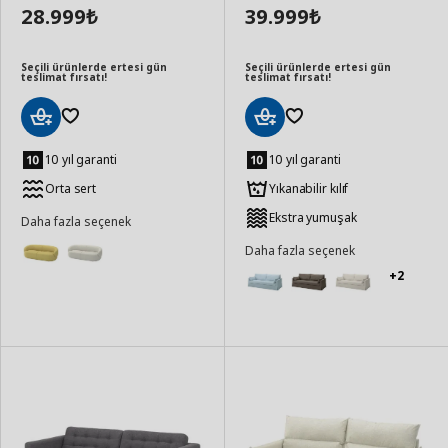
28.999
39.999
₺
₺
Seçili ürünlerde ertesi gün
Seçili ürünlerde ertesi gün
teslimat fırsatı!
teslimat fırsatı!
Sepete
Sepete
Ekle
Ekle
10 yıl garanti
10 yıl garanti
Orta sert
Yıkanabilir kılıf
Ekstra yumuşak
Daha fazla seçenek
Daha fazla seçenek
+2