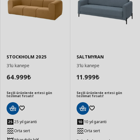
STOCKHOLM 2025
SALTMYRAN
3'lü kanepe
3'lü kanepe
64.999
11.999
₺
₺
Seçili ürünlerde ertesi gün
Seçili ürünlerde ertesi gün
teslimat fırsatı!
teslimat fırsatı!
Sepete
Sepete
Ekle
Ekle
25 yıl garanti
10 yıl garanti
Orta sert
Orta sert
Yıkanabilir kılıf