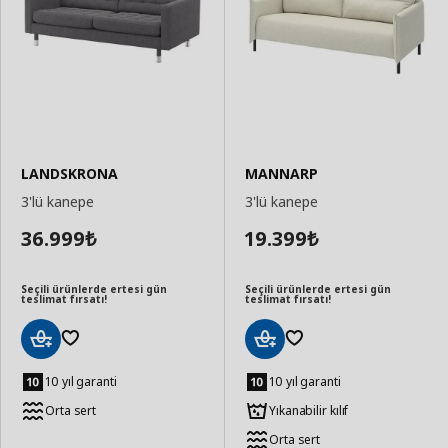
LANDSKRONA
MANNARP
3'lü kanepe
3'lü kanepe
36.999
19.399
₺
₺
Seçili ürünlerde ertesi gün
Seçili ürünlerde ertesi gün
teslimat fırsatı!
teslimat fırsatı!
Sepete
Sepete
Ekle
Ekle
10 yıl garanti
10 yıl garanti
Orta sert
Yıkanabilir kılıf
Orta sert