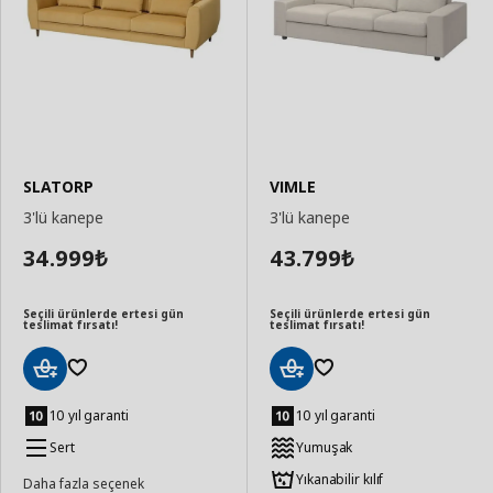
SLATORP
VIMLE
3'lü kanepe
3'lü kanepe
34.999
43.799
₺
₺
Seçili ürünlerde ertesi gün
Seçili ürünlerde ertesi gün
teslimat fırsatı!
teslimat fırsatı!
Sepete
Sepete
Ekle
Ekle
10 yıl garanti
10 yıl garanti
Sert
Yumuşak
Yıkanabilir kılıf
Daha fazla seçenek