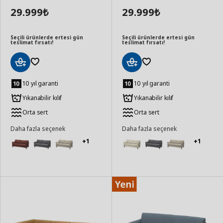
29.999
29.999
₺
₺
Seçili ürünlerde ertesi gün
Seçili ürünlerde ertesi gün
teslimat fırsatı!
teslimat fırsatı!
Sepete
Sepete
Ekle
Ekle
10 yıl garanti
10 yıl garanti
Yıkanabilir kılıf
Yıkanabilir kılıf
Orta sert
Orta sert
Daha fazla seçenek
Daha fazla seçenek
+1
+1