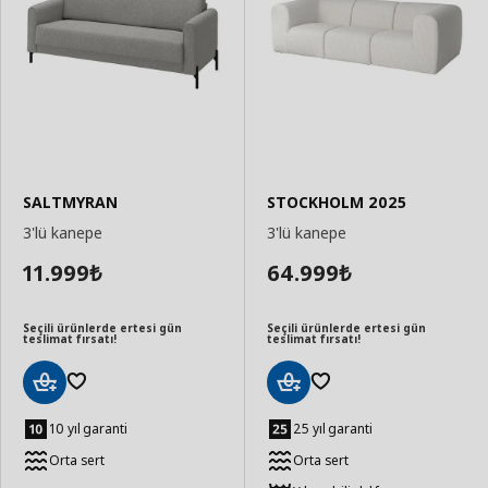
SALTMYRAN
STOCKHOLM 2025
3'lü kanepe
3'lü kanepe
11.999
64.999
₺
₺
Seçili ürünlerde ertesi gün
Seçili ürünlerde ertesi gün
teslimat fırsatı!
teslimat fırsatı!
Sepete
Sepete
Ekle
Ekle
10 yıl garanti
25 yıl garanti
Orta sert
Orta sert