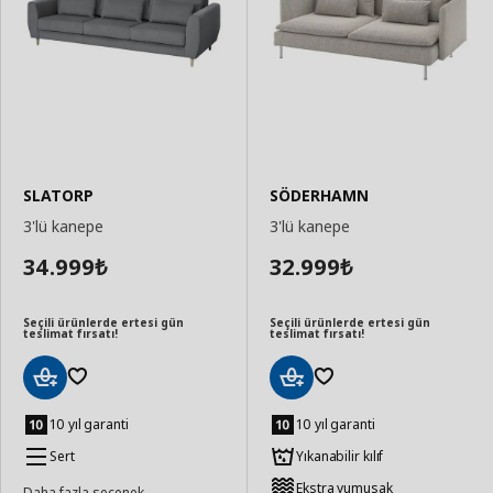
SLATORP
SÖDERHAMN
3'lü kanepe
3'lü kanepe
34.999
32.999
₺
₺
Seçili ürünlerde ertesi gün
Seçili ürünlerde ertesi gün
teslimat fırsatı!
teslimat fırsatı!
Sepete
Sepete
Ekle
Ekle
10 yıl garanti
10 yıl garanti
Sert
Yıkanabilir kılıf
Ekstra yumuşak
Daha fazla seçenek