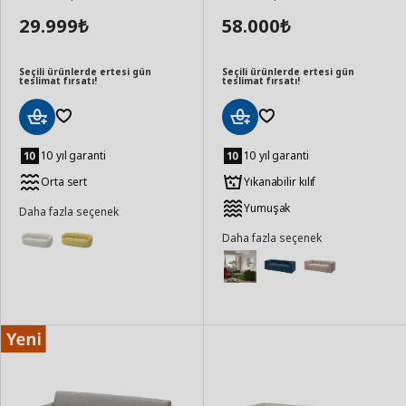
29.999
58.000
₺
₺
Seçili ürünlerde ertesi gün
Seçili ürünlerde ertesi gün
teslimat fırsatı!
teslimat fırsatı!
Sepete
Sepete
Ekle
Ekle
10 yıl garanti
10 yıl garanti
Orta sert
Yıkanabilir kılıf
Yumuşak
Daha fazla seçenek
Daha fazla seçenek