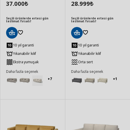
37.000
28.999
₺
₺
Seçili ürünlerde ertesi gün
Seçili ürünlerde ertesi gün
teslimat fırsatı!
teslimat fırsatı!
Sepete
Sepete
Ekle
Ekle
10 yıl garanti
10 yıl garanti
Yıkanabilir kılıf
Yıkanabilir kılıf
Ekstra yumuşak
Orta sert
Daha fazla seçenek
Daha fazla seçenek
+7
+1