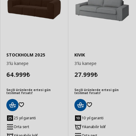
STOCKHOLM 2025
KIVIK
3'lü kanepe
3'lü kanepe
64.999
27.999
₺
₺
Seçili ürünlerde ertesi gün
Seçili ürünlerde ertesi gün
teslimat fırsatı!
teslimat fırsatı!
Sepete
Sepete
Ekle
Ekle
25 yıl garanti
10 yıl garanti
Orta sert
Yıkanabilir kılıf
Yıkanabilir kılıf
Orta sert