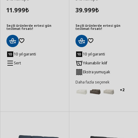
11.999
39.999
₺
₺
Seçili ürünlerde ertesi gün
Seçili ürünlerde ertesi gün
teslimat fırsatı!
teslimat fırsatı!
Sepete
Sepete
Ekle
Ekle
10 yıl garanti
10 yıl garanti
Sert
Yıkanabilir kılıf
Ekstra yumuşak
Daha fazla seçenek
+2