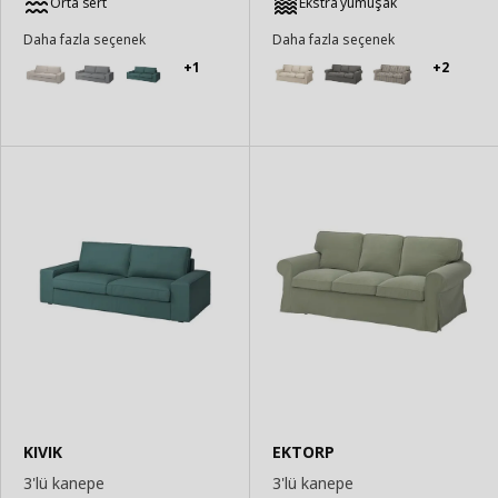
Orta sert
Ekstra yumuşak
Daha fazla seçenek
Daha fazla seçenek
+1
+2
KIVIK
EKTORP
3'lü kanepe
3'lü kanepe