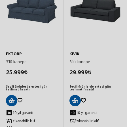
EKTORP
KIVIK
3'lü kanepe
3'lü kanepe
25.999
29.999
₺
₺
Seçili ürünlerde ertesi gün
Seçili ürünlerde ertesi gün
teslimat fırsatı!
teslimat fırsatı!
Sepete
Sepete
Ekle
Ekle
10 yıl garanti
10 yıl garanti
Yıkanabilir kılıf
Yıkanabilir kılıf