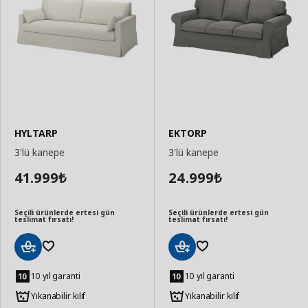
HYLTARP
EKTORP
3'lü kanepe
3'lü kanepe
41.999
24.999
₺
₺
Seçili ürünlerde ertesi gün
Seçili ürünlerde ertesi gün
teslimat fırsatı!
teslimat fırsatı!
Sepete
Sepete
Ekle
Ekle
10 yıl garanti
10 yıl garanti
Yıkanabilir kılıf
Yıkanabilir kılıf