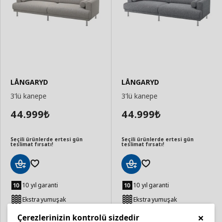
LÅNGARYD
LÅNGARYD
3'lü kanepe
3'lü kanepe
44.999
44.999
₺
₺
Seçili ürünlerde ertesi gün
Seçili ürünlerde ertesi gün
teslimat fırsatı!
teslimat fırsatı!
Sepete
Sepete
Ekle
Ekle
10 yıl garanti
10 yıl garanti
Ekstra yumuşak
Ekstra yumuşak
×
Daha fazla seçenek
Daha fazla seçenek
Çerezlerinizin kontrolü sizdedir