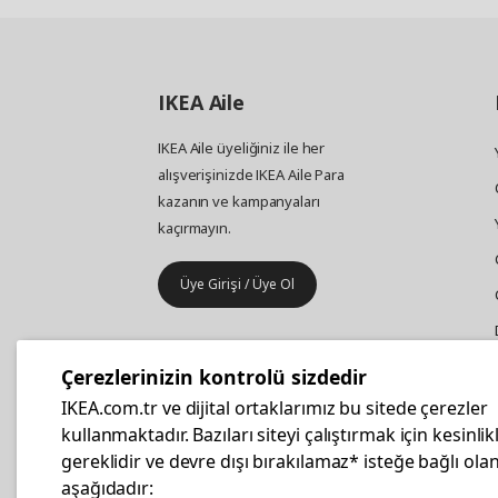
IKEA
Aile
IKEA Aile üyeliğiniz ile her
alışverişinizde IKEA Aile Para
kazanın ve kampanyaları
kaçırmayın.
Üye Girişi / Üye Ol
IKEA
Kurumsal Satış
Çerezlerinizin kontrolü sizdedir
İş yeri mobilya ve aksesuar
IKEA.com.tr ve dijital ortaklarımız bu sitede çerezler
alışverişleriniz IKEA Kurumsal Kart
kullanmaktadır. Bazıları siteyi çalıştırmak için kesinlik
ile daha hesaplı.
gereklidir ve devre dışı bırakılamaz* isteğe bağlı olan
aşağıdadır: