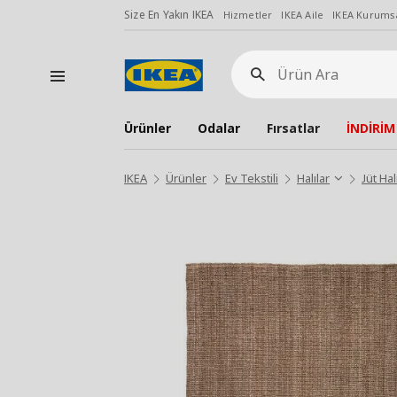
Size En Yakın IKEA
Hizmetler
IKEA Aile
IKEA Kurumsa
Ürün
Ara
Ürünler
Odalar
Fırsatlar
İNDİRİM
IKEA
Ürünler
Ev Tekstili
Halılar
Jüt Hal