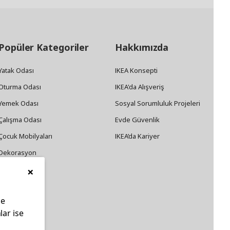
Popüler Kategoriler
Hakkımızda
Yatak Odası
IKEA Konsepti
Oturma Odası
IKEA'da Alışveriş
Yemek Odası
Sosyal Sorumluluk Projeleri
Çalışma Odası
Evde Güvenlik
Çocuk Mobilyaları
IKEA’da Kariyer
Dekorasyon
×
Züccaciye
le
lar ise