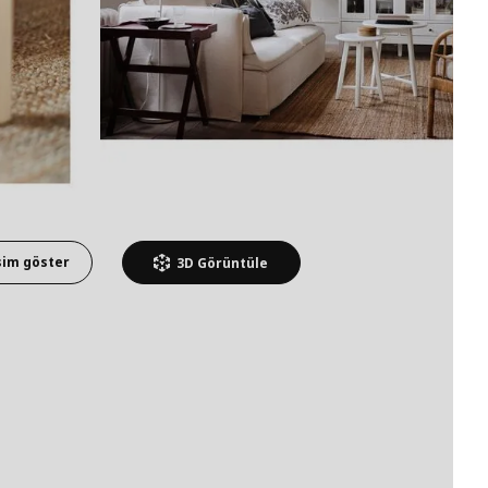
sim göster
3D
Görüntüle