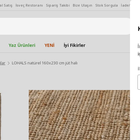
l Satış
İsveç Restoranı
Sipariş Takibi
Bize Ulaşın
Stok Sorgula
İade/Değiş
Yaz Ürünleri
YENİ
İyi Fikirler
İ
i
ılar
LOHALS natürel 160x230 cm jüt halı
İ