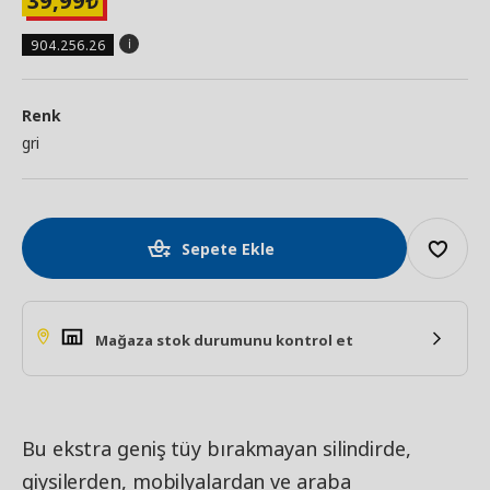
39,99
₺
904.256.26
Renk
gri
Sepete Ekle
Mağaza stok durumunu kontrol et
Bu ekstra geniş tüy bırakmayan silindirde,
giysilerden, mobilyalardan ve araba