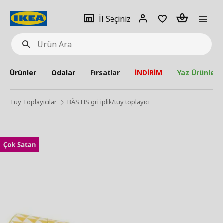
pat
İl
Giriş
Adet
İl Seçiniz
Ürün
seçiniz
Yap
Ara
Ürünler
Odalar
Fırsatlar
İNDİRİM
Yaz Ürünleri
Tüy Toplayıcılar
BÄSTIS gri iplik/tüy toplayıcı