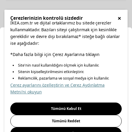
Diğer
×
Çerezlerinizin kontrolü sizdedir
IKEA.com.tr ve dijital ortaklarımız bu sitede çerezler
kullanmaktadır. Bazıları siteyi çalıştırmak için kesinlikle
gereklidir ve devre dışı bırakılamaz* isteğe bağlı olanlar
Ka
ise aşağıdadır:
Konumunuzu Seçin
facebook
*Daha fazla bilgi için Çerez Ayarlarına tıklayın
twitter
instagram
pinterest
youtube
Site'nin nasıl kullanıldığını ölçmek için kullanılır.
İnternetten vereceğiniz siparişlerinizde size özel hizmet ve
Sitenin kişiselleştirilmesini etkinleştirir.
linkedin
içerikleri görebilmek için lütfen konumuzu seçin.
Reklamcılık, pazarlama ve sosyal medya için kullanılır.
Çerez ayarlarını özelleştirin ve Çerez Aydınlatma
İl seçiniz
Metni'ni okuyun
Enerji Politikası
Bilgi Güvenliği Politikası
Kalite Politikası
Seçiniz
Gıda Güvenliği Politikası
Bilgi Toplumu Hizmetleri
Tümünü Kabul Et
Önemli Bilgilendirme
İnternet Sitesi Gizlilik Politikası
Tümünü Reddet
Kişisel Verilerin Korunması
Çerez Politikası