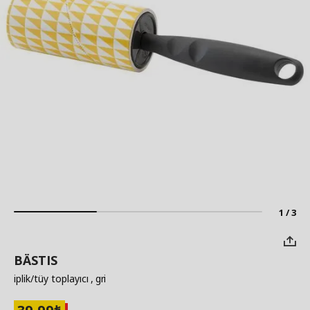
1 / 3
BÄSTIS
iplik/tüy toplayıcı
, gri