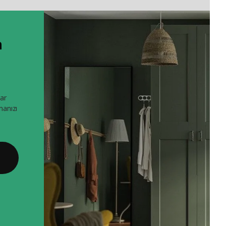
m
rar
manızı