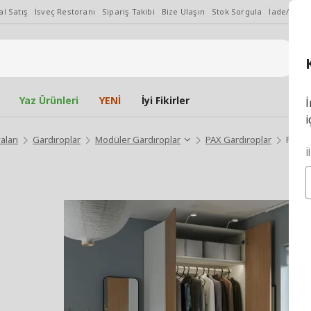
l Satış
İsveç Restoranı
Sipariş Takibi
Bize Ulaşın
Stok Sorgula
İade/Değiş
Yaz Ürünleri
YENİ
İyi Fikirler
İ
i
aları
Gardıroplar
Modüler Gardıroplar
PAX Gardıroplar
PAX/S
İ