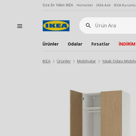
Size En Yakın IKEA
Hizmetler
IKEA Aile
IKEA Kurumsa
Ürün
Ara
Ürünler
Odalar
Fırsatlar
İNDİRİM
IKEA
Ürünler
Mobilyalar
Yatak Odası Mobily