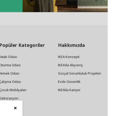
Popüler Kategoriler
Hakkımızda
Yatak Odası
IKEA Konsepti
Oturma Odası
IKEA'da Alışveriş
Yemek Odası
Sosyal Sorumluluk Projeleri
Çalışma Odası
Evde Güvenlik
Çocuk Mobilyaları
IKEA’da Kariyer
Dekorasyon
×
Züccaciye