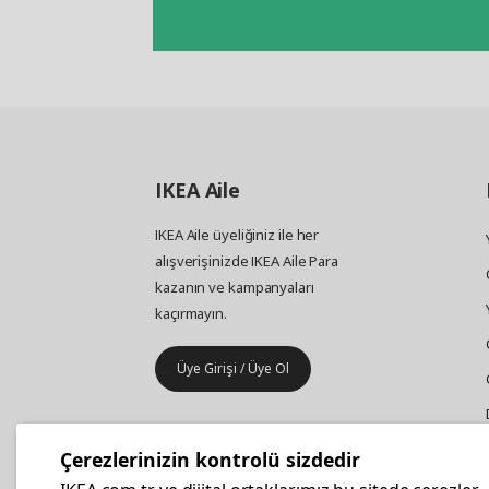
IKEA
Aile
IKEA Aile üyeliğiniz ile her
alışverişinizde IKEA Aile Para
kazanın ve kampanyaları
kaçırmayın.
Üye Girişi / Üye Ol
IKEA
Kurumsal Satış
Çerezlerinizin kontrolü sizdedir
İş yeri mobilya ve aksesuar