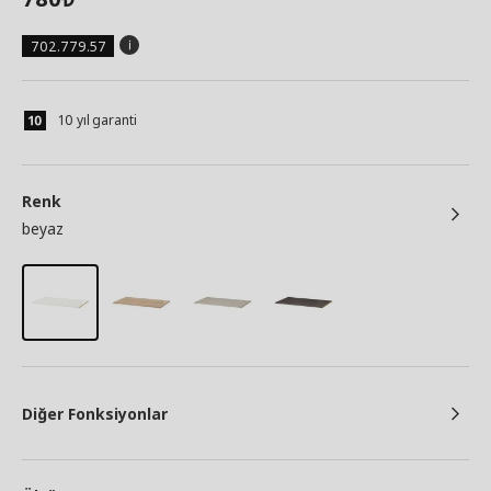
702.779.57
10 yıl garanti
Renk
beyaz
Diğer Fonksiyonlar