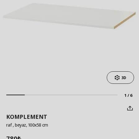
3D
1 / 6
KOMPLEMENT
raf
, beyaz, 100x58 cm
780
₺