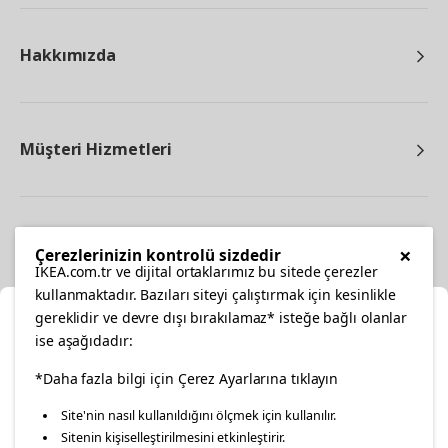
Hakkımızda
Müşteri Hizmetleri
Diğer
×
Çerezlerinizin kontrolü sizdedir
IKEA.com.tr ve dijital ortaklarımız bu sitede çerezler
kullanmaktadır. Bazıları siteyi çalıştırmak için kesinlikle
gereklidir ve devre dışı bırakılamaz* isteğe bağlı olanlar
Ka
ise aşağıdadır:
Konumunuzu Seçin
facebook
*Daha fazla bilgi için Çerez Ayarlarına tıklayın
twitter
instagram
pinterest
youtube
Site'nin nasıl kullanıldığını ölçmek için kullanılır.
İnternetten vereceğiniz siparişlerinizde size özel hizmet ve
Sitenin kişiselleştirilmesini etkinleştirir.
linkedin