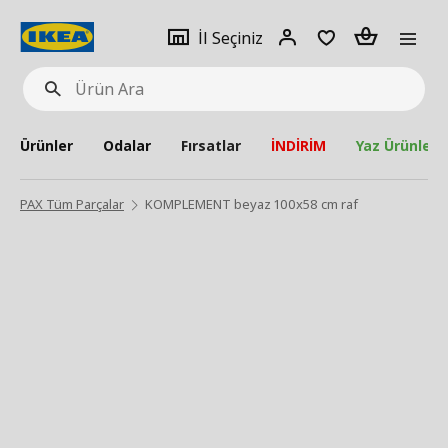
pat
İl
Giriş
Adet
İl Seçiniz
Ürün
seçiniz
Yap
Ara
Ürünler
Odalar
Fırsatlar
İNDİRİM
Yaz Ürünleri
PAX Tüm Parçalar
KOMPLEMENT beyaz 100x58 cm raf