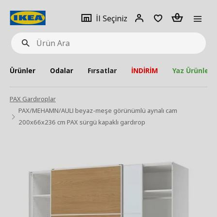
pat
İl
Giriş
Adet
İl Seçiniz
Ürün
seçiniz
Yap
Ara
Ürünler
Odalar
Fırsatlar
İNDİRİM
Yaz Ürünleri
PAX Gardıroplar
PAX/MEHAMN/AULI beyaz-meşe görünümlü aynalı cam
200x66x236 cm PAX sürgü kapaklı gardırop