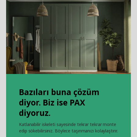
Bazıları buna çözüm
diyor. Biz ise PAX
diyoruz.
Katlanabilir iskeleti sayesinde tekrar tekrar monte
edip sökebilirsiniz. Böylece taşınmanızı kolaylaştırır.