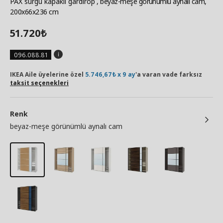
PAX sürgü kapaklı gardırop
, beyaz-meşe görünümlü aynalı cam,
200x66x236 cm
51.720
₺
096.088.81
IKEA Aile üyelerine özel
5.746,67₺ x 9 ay
'a varan vade farksız
taksit seçenekleri
Renk
beyaz-meşe görünümlü aynalı cam