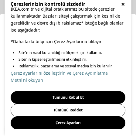
Diğer
×
Çerezlerinizin kontrolü sizdedir
IKEA.com.tr ve dijital ortaklarımız bu sitede çerezler
kullanmaktadır. Bazıları siteyi çalıştırmak için kesinlikle
gereklidir ve devre dışı bırakılamaz* isteğe bağlı olanlar
Ka
ise aşağıdadır:
Konumunuzu Seçin
facebook
twitter
instagram
pinterest
youtube
*Daha fazla bilgi için Çerez Ayarlarına tıklayın
Site'nin nasıl kullanıldığını ölçmek için kullanılır.
İnternetten vereceğiniz siparişlerinizde size özel hizmet ve
Sitenin kişiselleştirilmesini etkinleştirir.
linkedin
içerikleri görebilmek için lütfen konumuzu seçin.
Reklamcılık, pazarlama ve sosyal medya için kullanılır.
Çerez ayarlarını özelleştirin ve Çerez Aydınlatma
İl seçiniz
Metni'ni okuyun
Enerji Politikası
Bilgi Güvenliği Politikası
Kalite Politikası
Seçiniz
Gıda Güvenliği Politikası
Bilgi Toplumu Hizmetleri
Tümünü Kabul Et
Önemli Bilgilendirme
İnternet Sitesi Gizlilik Politikası
Tümünü Reddet
Kişisel Verilerin Korunması
Çerez Politikası
Çerez Ayarları
Kaydet
© Inter IKEA Systems B.V 1999-
2026
Site Creation & Technology
by
MagiClick Digital Solutions