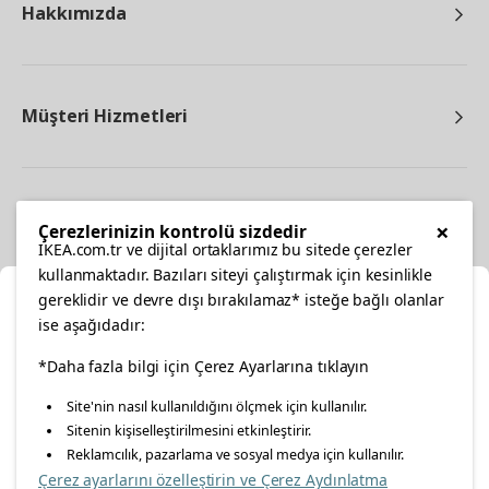
Hakkımızda
Müşteri Hizmetleri
Diğer
×
Çerezlerinizin kontrolü sizdedir
IKEA.com.tr ve dijital ortaklarımız bu sitede çerezler
kullanmaktadır. Bazıları siteyi çalıştırmak için kesinlikle
gereklidir ve devre dışı bırakılamaz* isteğe bağlı olanlar
Ka
ise aşağıdadır:
Konumunuzu Seçin
facebook
twitter
instagram
pinterest
youtube
*Daha fazla bilgi için Çerez Ayarlarına tıklayın
Site'nin nasıl kullanıldığını ölçmek için kullanılır.
İnternetten vereceğiniz siparişlerinizde size özel hizmet ve
Sitenin kişiselleştirilmesini etkinleştirir.
linkedin
içerikleri görebilmek için lütfen konumuzu seçin.
Reklamcılık, pazarlama ve sosyal medya için kullanılır.
Çerez ayarlarını özelleştirin ve Çerez Aydınlatma