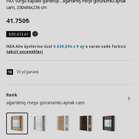
PAX sürgü kapaklı gardırop
, ağartılmış meşe görünümlü-aynalı
cam, 200x66x236 cm
41.750
₺
895.613.61
IKEA Aile üyelerine özel
4.638,89₺ x 9 ay
'a varan vade farksız
taksit seçenekleri
10 yıl garanti
Renk
ağartılmış meşe görünümlü-aynalı cam