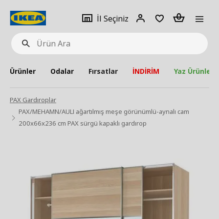
pat
İl
Giriş
Adet
İl Seçiniz
Ürün
seçiniz
Yap
Ara
Ürünler
Odalar
Fırsatlar
İNDİRİM
Yaz Ürünleri
PAX Gardıroplar
PAX/MEHAMN/AULI ağartılmış meşe görünümlü-aynalı cam
200x66x236 cm PAX sürgü kapaklı gardırop