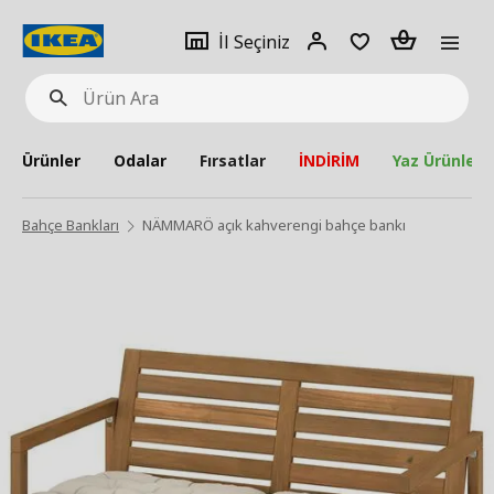
pat
İl
Giriş
Adet
İl Seçiniz
Ürün
seçiniz
Yap
Ara
Ürünler
Odalar
Fırsatlar
İNDİRİM
Yaz Ürünleri
Bahçe Bankları
NÄMMARÖ açık kahverengi bahçe bankı