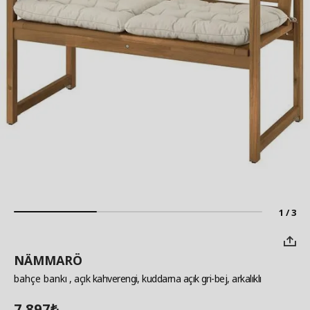
1 / 3
NÄMMARÖ
bahçe bankı
, açık kahverengi, kuddarna açık gri-bej, arkalıklı
7.897
₺