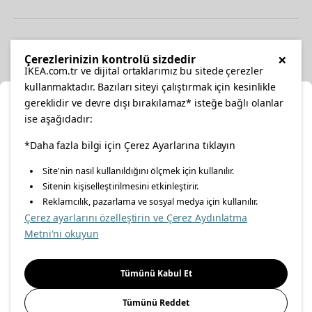
Diğer
×
Çerezlerinizin kontrolü sizdedir
IKEA.com.tr ve dijital ortaklarımız bu sitede çerezler
kullanmaktadır. Bazıları siteyi çalıştırmak için kesinlikle
gereklidir ve devre dışı bırakılamaz* isteğe bağlı olanlar
Ka
ise aşağıdadır:
Konumunuzu Seçin
facebook
*Daha fazla bilgi için Çerez Ayarlarına tıklayın
twitter
instagram
pinterest
youtube
Site'nin nasıl kullanıldığını ölçmek için kullanılır.
İnternetten vereceğiniz siparişlerinizde size özel hizmet ve
Sitenin kişiselleştirilmesini etkinleştirir.
linkedin
içerikleri görebilmek için lütfen konumuzu seçin.
Reklamcılık, pazarlama ve sosyal medya için kullanılır.
Çerez ayarlarını özelleştirin ve Çerez Aydınlatma
İl seçiniz
Metni'ni okuyun
Enerji Politikası
Bilgi Güvenliği Politikası
Kalite Politikası
Seçiniz
Gıda Güvenliği Politikası
Bilgi Toplumu Hizmetleri
Tümünü Kabul Et
Önemli Bilgilendirme
İnternet Sitesi Gizlilik Politikası
Tümünü Reddet