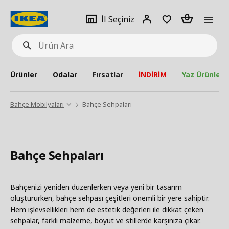
pat
İl
Giriş
Adet
İl Seçiniz
Ürün
seçiniz
Yap
Ara
Ürünler
Odalar
Fırsatlar
İNDİRİM
Yaz Ürünleri
Bahçe Mobilyaları
Bahçe Sehpaları
Bahçe Sehpaları
Bahçenizi yeniden düzenlerken veya yeni bir tasarım
oluştururken, bahçe sehpası çeşitleri önemli bir yere sahiptir.
Hem işlevsellikleri hem de estetik değerleri ile dikkat çeken
sehpalar, farklı malzeme, boyut ve stillerde karşınıza çıkar.