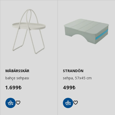
MÅBÄRSSKÄR
STRANDÖN
bahçe sehpası
sehpa, 57x45 cm
1.699
499
₺
₺
Sepete
Sepete
Ekle
Ekle