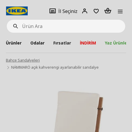
pat
İl
Giriş
Adet
İl Seçiniz
Ürün
seçiniz
Yap
Ara
Ürünler
Odalar
Fırsatlar
İNDİRİM
Yaz Ürünleri
Bahçe Sandalyeleri
NÄMMARÖ açık kahverengi ayarlanabilir sandalye