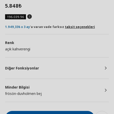
5.848
₺
196.039.96
1.949,33₺ x 3 ay
'a varan vade farksız
taksit seçenekleri
Renk
açık kahverengi
Diğer Fonksiyonlar
Minder Bilgisi
frösön-duvholmen bej