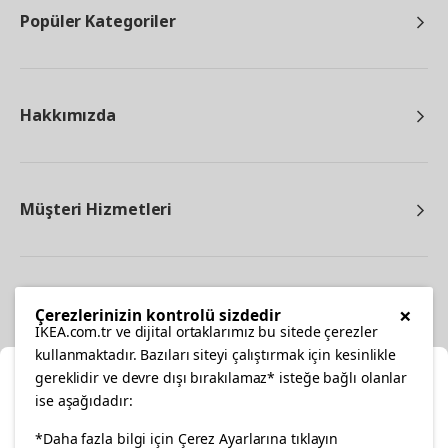
Popüler Kategoriler
Hakkımızda
Müşteri Hizmetleri
Diğer
×
Çerezlerinizin kontrolü sizdedir
IKEA.com.tr ve dijital ortaklarımız bu sitede çerezler
kullanmaktadır. Bazıları siteyi çalıştırmak için kesinlikle
gereklidir ve devre dışı bırakılamaz* isteğe bağlı olanlar
Ka
ise aşağıdadır:
Konumunuzu Seçin
facebook
*Daha fazla bilgi için Çerez Ayarlarına tıklayın
twitter
instagram
pinterest
youtube