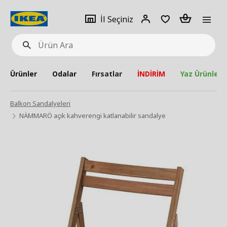
pat
İl
Giriş
Adet
İl Seçiniz
Ürün
seçiniz
Yap
Ara
Ürünler
Odalar
Fırsatlar
İNDİRİM
Yaz Ürünleri
Balkon Sandalyeleri
NÄMMARÖ açık kahverengi katlanabilir sandalye