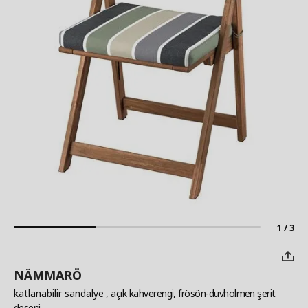
1 / 3
NÄMMARÖ
katlanabilir sandalye
, açık kahverengi, frösön-duvholmen şerit
deseni