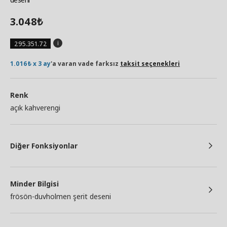
3.048
₺
295.351.72
1.016₺ x 3 ay
'a varan vade farksız
taksit seçenekleri
Renk
açık kahverengi
Diğer Fonksiyonlar
Minder Bilgisi
frösön-duvholmen şerit deseni