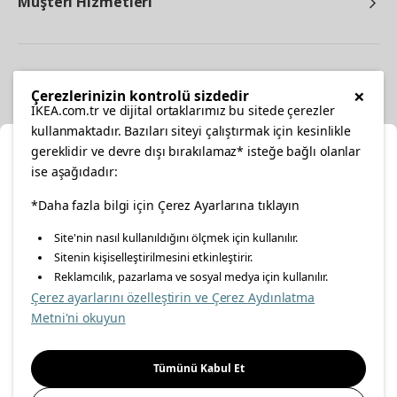
Müşteri Hizmetleri
Diğer
×
Çerezlerinizin kontrolü sizdedir
IKEA.com.tr ve dijital ortaklarımız bu sitede çerezler
kullanmaktadır. Bazıları siteyi çalıştırmak için kesinlikle
gereklidir ve devre dışı bırakılamaz* isteğe bağlı olanlar
Ka
ise aşağıdadır:
Konumunuzu Seçin
facebook
*Daha fazla bilgi için Çerez Ayarlarına tıklayın
twitter
instagram
pinterest
youtube
Site'nin nasıl kullanıldığını ölçmek için kullanılır.
İnternetten vereceğiniz siparişlerinizde size özel hizmet ve
Sitenin kişiselleştirilmesini etkinleştirir.
linkedin
içerikleri görebilmek için lütfen konumuzu seçin.
Reklamcılık, pazarlama ve sosyal medya için kullanılır.
Çerez ayarlarını özelleştirin ve Çerez Aydınlatma
İl seçiniz
Metni'ni okuyun
Enerji Politikası
Bilgi Güvenliği Politikası
Kalite Politikası
Seçiniz
Gıda Güvenliği Politikası
Bilgi Toplumu Hizmetleri
Tümünü Kabul Et
Önemli Bilgilendirme
İnternet Sitesi Gizlilik Politikası