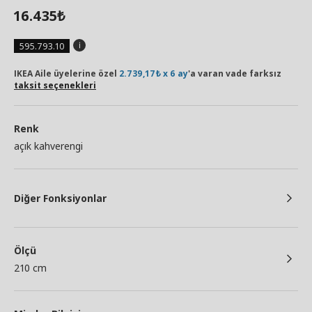
16.435
₺
595.793.10
IKEA Aile üyelerine özel
2.739,17₺ x 6 ay
'a varan vade farksız
taksit seçenekleri
Renk
açık kahverengi
Diğer Fonksiyonlar
Ölçü
210 cm