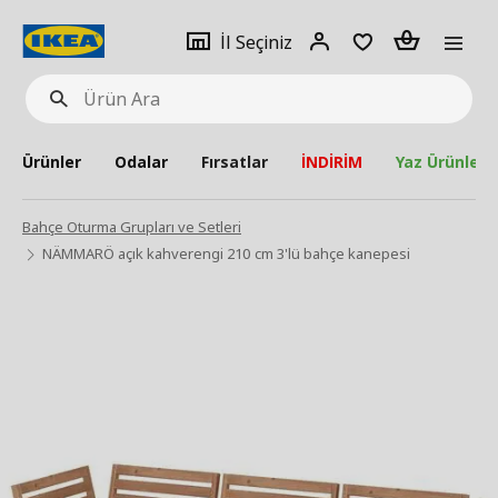
pat
İl
Giriş
Adet
İl Seçiniz
Ürün
seçiniz
Yap
Ara
Ürünler
Odalar
Fırsatlar
İNDİRİM
Yaz Ürünleri
Bahçe Oturma Grupları ve Setleri
NÄMMARÖ açık kahverengi 210 cm 3'lü bahçe kanepesi