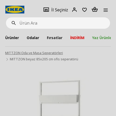
pat
İl
Giriş
Adet
İl Seçiniz
Ürün
seçiniz
Yap
Ara
Ürünler
Odalar
Fırsatlar
İNDİRİM
Yaz Ürünleri
MITTZON Oda ve Masa Seperatörleri
MITTZON beyaz 85x205 cm ofis seperatörü