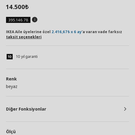
14.500
₺
395.146.78
IKEA Aile üyelerine özel
2.416,67₺ x 6 ay
'a varan vade farksız
taksit seçenekleri
10 yıl garanti
Renk
beyaz
Diğer Fonksiyonlar
Ölçü