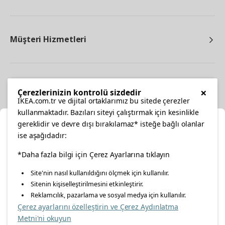
Müşteri Hizmetleri
Diğer
×
Çerezlerinizin kontrolü sizdedir
IKEA.com.tr ve dijital ortaklarımız bu sitede çerezler
kullanmaktadır. Bazıları siteyi çalıştırmak için kesinlikle
gereklidir ve devre dışı bırakılamaz* isteğe bağlı olanlar
Ka
ise aşağıdadır:
Konumunuzu Seçin
facebook
twitter
instagram
pinterest
youtube
*Daha fazla bilgi için Çerez Ayarlarına tıklayın
Site'nin nasıl kullanıldığını ölçmek için kullanılır.
İnternetten vereceğiniz siparişlerinizde size özel hizmet ve
Sitenin kişiselleştirilmesini etkinleştirir.
linkedin
içerikleri görebilmek için lütfen konumuzu seçin.
Reklamcılık, pazarlama ve sosyal medya için kullanılır.
Çerez ayarlarını özelleştirin ve Çerez Aydınlatma
İl seçiniz
Metni'ni okuyun
Enerji Politikası
Bilgi Güvenliği Politikası
Kalite Politikası