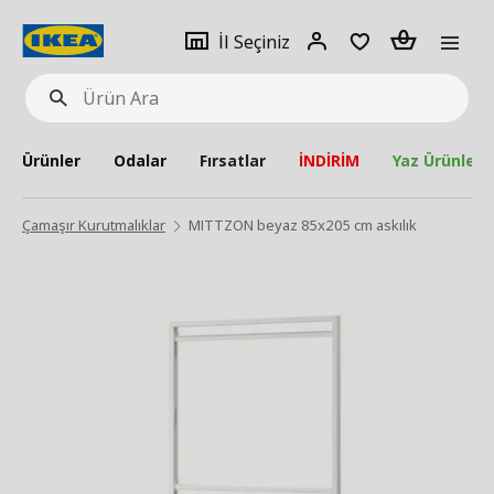
pat
İl
Giriş
Adet
İl Seçiniz
Ürün
seçiniz
Yap
Ara
Ürünler
Odalar
Fırsatlar
İNDİRİM
Yaz Ürünleri
Çamaşır Kurutmalıklar
MITTZON beyaz 85x205 cm askılık