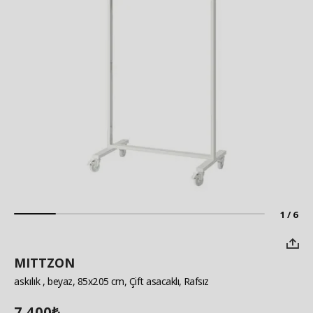
1 / 6
MITTZON
askılık
, beyaz, 85x205 cm, Çift asacaklı, Rafsız
7.400
₺