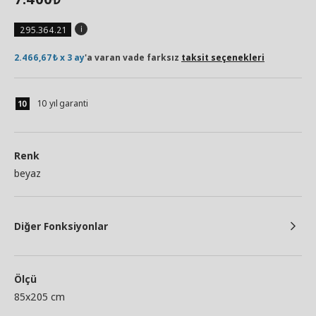
295.364.21
2.466,67₺ x 3 ay
'a varan vade farksız
taksit seçenekleri
10 yıl garanti
Renk
beyaz
Diğer Fonksiyonlar
Ölçü
85x205 cm