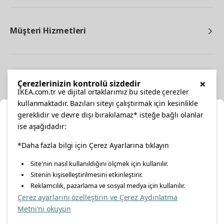
Müşteri Hizmetleri
Diğer
×
Çerezlerinizin kontrolü sizdedir
IKEA.com.tr ve dijital ortaklarımız bu sitede çerezler
kullanmaktadır. Bazıları siteyi çalıştırmak için kesinlikle
gereklidir ve devre dışı bırakılamaz* isteğe bağlı olanlar
Ka
ise aşağıdadır:
Konumunuzu Seçin
facebook
twitter
instagram
pinterest
youtube
*Daha fazla bilgi için Çerez Ayarlarına tıklayın
Site'nin nasıl kullanıldığını ölçmek için kullanılır.
İnternetten vereceğiniz siparişlerinizde size özel hizmet ve
Sitenin kişiselleştirilmesini etkinleştirir.
linkedin
içerikleri görebilmek için lütfen konumuzu seçin.
Reklamcılık, pazarlama ve sosyal medya için kullanılır.
Çerez ayarlarını özelleştirin ve Çerez Aydınlatma
İl seçiniz
Metni'ni okuyun
Enerji Politikası
Bilgi Güvenliği Politikası
Kalite Politikası