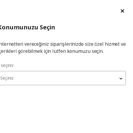
im Talebi
English
Ka
İl
Giriş
Ade
İl Seçiniz
Hej! Üye Girişi / Üye Ol
Konumunuzu Seçin
seçiniz
Yap
nternetten vereceğiniz siparişlerinizde size özel hizmet ve
çerikleri görebilmek için lütfen konumuzu seçin.
l seçiniz
Seçiniz
MITTZON
toplantı masası
, beyaz, 120x75 cm
8.999
₺
695.304.41