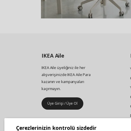
IKEA
Aile
IKEA Aile üyeliğiniz ile her
alışverişinizde IKEA Aile Para
kazanın ve kampanyaları
kaçırmayın.
Üye Girişi / Üye Ol
IKEA
Kurumsal Satış
Çerezlerinizin kontrolü sizdedir