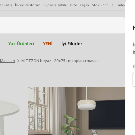
l Satış
İsveç Restoranı
Sipariş Takibi
Bize Ulaşın
Stok Sorgula
İade/Değiş
Yaz Ürünleri
YENİ
İyi Fikirler
İ
i
 Masaları
MITTZON beyaz 120x75 cm toplantı masası
İ