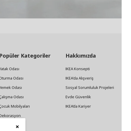
Popüler Kategoriler
Hakkımızda
Yatak Odası
IKEA Konsepti
Oturma Odası
IKEA'da Alışveriş
Yemek Odası
Sosyal Sorumluluk Projeleri
Çalışma Odası
Evde Güvenlik
Çocuk Mobilyaları
IKEA’da Kariyer
Dekorasyon
×
Züccaciye