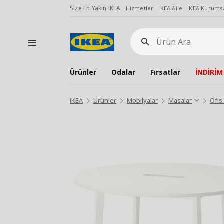
Size En Yakın IKEA
Hizmetler
IKEA Aile
IKEA Kurumsa
Ürün
Ara
Ürünler
Odalar
Fırsatlar
İNDİRİM
IKEA
Ürünler
Mobilyalar
Masalar
Ofis