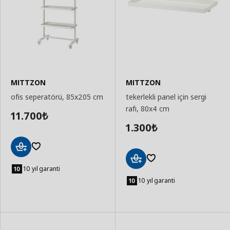
MITTZON
MITTZON
ofis seperatörü, 85x205 cm
tekerlekli panel için sergi
rafı, 80x4 cm
11.700
₺
1.300
₺
Sepete
Ekle
10 yıl garanti
Sepete
Ekle
10 yıl garanti