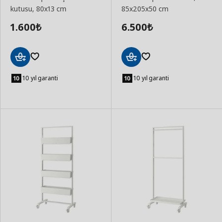
kutusu, 80x13 cm
85x205x50 cm
1.600
6.500
₺
₺
Sepete
Sepete
Ekle
Ekle
10 yıl garanti
10 yıl garanti