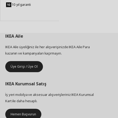
Sepete
Ekle
10 yıl garanti
IKEA
Aile
IKEA Aile üyeliğiniz ile her alışverişinizde IKEA Aile Para
kazanın ve kampanyaları kaçırmayın.
Üye Girişi / Üye Ol
IKEA
Kurumsal Satış
İş yeri mobilya ve aksesuar alışverişleriniz IKEA Kurumsal
Kart ile daha hesaplı.
Hemen Başvurun