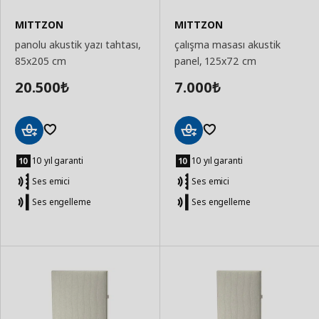
MITTZON
MITTZON
panolu akustik yazı tahtası,
çalışma masası akustik
85x205 cm
panel, 125x72 cm
20.500
7.000
₺
₺
Sepete
Sepete
Ekle
Ekle
10 yıl garanti
10 yıl garanti
Ses emici
Ses emici
Ses engelleme
Ses engelleme