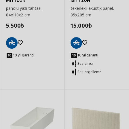
MITTZON
MITTZON
panolu yazı tahtası,
tekerlekli akustik panel,
84x110x2 cm
85x205 cm
5.500
15.000
₺
₺
Sepete
Sepete
Ekle
Ekle
10 yıl garanti
10 yıl garanti
Ses emici
Ses engelleme