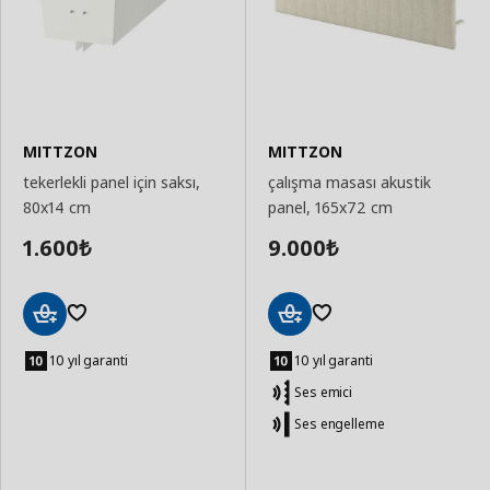
MITTZON
MITTZON
tekerlekli panel için saksı,
çalışma masası akustik
80x14 cm
panel, 165x72 cm
1.600
9.000
₺
₺
Sepete
Sepete
Ekle
Ekle
10 yıl garanti
10 yıl garanti
Ses emici
Ses engelleme