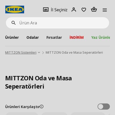
pat
İl
Giriş
Adet
İl Seçiniz
Ürün
seçiniz
Yap
Ara
Ürünler
Odalar
Fırsatlar
İNDİRİM
Yaz Ürünleri
MITTZON Sistemleri
MITTZON Oda ve Masa Seperatörleri
MITTZON Oda ve Masa
Seperatörleri
Ürünleri Karşılaştır