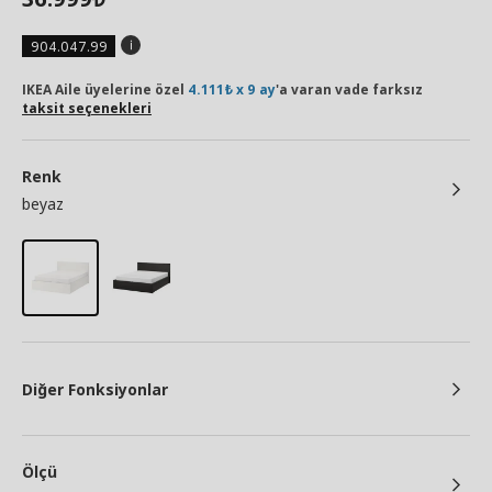
904.047.99
IKEA Aile üyelerine özel
4.111₺ x 9 ay
'a varan vade farksız
taksit seçenekleri
Renk
beyaz
Diğer Fonksiyonlar
Ölçü