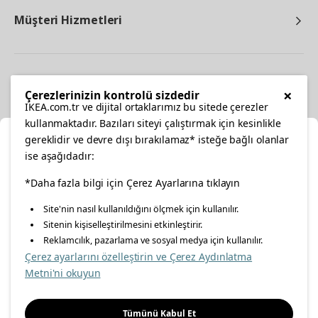
Müşteri Hizmetleri
Diğer
×
Çerezlerinizin kontrolü sizdedir
IKEA.com.tr ve dijital ortaklarımız bu sitede çerezler
kullanmaktadır. Bazıları siteyi çalıştırmak için kesinlikle
gereklidir ve devre dışı bırakılamaz* isteğe bağlı olanlar
Ka
ise aşağıdadır:
Konumunuzu Seçin
facebook
*Daha fazla bilgi için Çerez Ayarlarına tıklayın
twitter
instagram
pinterest
youtube
Site'nin nasıl kullanıldığını ölçmek için kullanılır.
İnternetten vereceğiniz siparişlerinizde size özel hizmet ve
Sitenin kişiselleştirilmesini etkinleştirir.
linkedin
içerikleri görebilmek için lütfen konumuzu seçin.
Reklamcılık, pazarlama ve sosyal medya için kullanılır.
Çerez ayarlarını özelleştirin ve Çerez Aydınlatma
İl seçiniz
Metni'ni okuyun
Enerji Politikası
Bilgi Güvenliği Politikası
Kalite Politikası
Seçiniz
Gıda Güvenliği Politikası
Bilgi Toplumu Hizmetleri
Tümünü Kabul Et