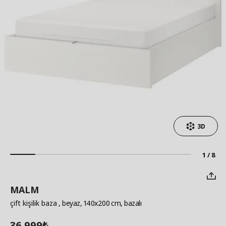
3D
1 / 8
MALM
çift kişilik baza
, beyaz, 140x200 cm, bazalı
36.999
₺