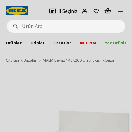
pat
İl
Giriş
Adet
İl Seçiniz
Ürün
seçiniz
Yap
Ara
Ürünler
Odalar
Fırsatlar
İNDİRİM
Yaz Ürünleri
Çift Kişilik Bazalar
MALM beyaz 140x200 cm çift kişilik baza