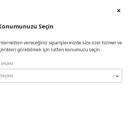
im Talebi
English
Ka
İl
Giriş
Ade
İl Seçiniz
Hej! Üye Girişi / Üye Ol
Konumunuzu Seçin
seçiniz
Yap
nternetten vereceğiniz siparişlerinizde size özel hizmet ve
çerikleri görebilmek için lütfen konumuzu seçin.
l seçiniz
Seçiniz
PURRPINGLA
hurç
, bej, 43x53x19 cm
599
₺
006.122.55