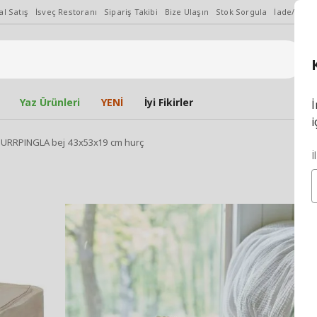
l Satış
İsveç Restoranı
Sipariş Takibi
Bize Ulaşın
Stok Sorgula
İade/Değiş
Yaz Ürünleri
YENİ
İyi Fikirler
İ
i
URRPINGLA bej 43x53x19 cm hurç
İ