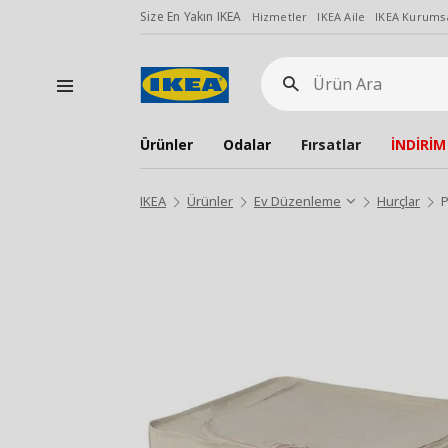
Size En Yakın IKEA
Hizmetler
IKEA Aile
IKEA Kurumsa
Ürün
Ara
Ürünler
Odalar
Fırsatlar
İNDİRİM
IKEA
Ürünler
Ev Düzenleme
Hurçlar
P