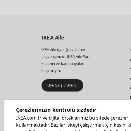
IKEA
Aile
IKEA Aile üyeliğiniz ile her
alışverişinizde IKEA Aile Para
kazanın ve kampanyaları
kaçırmayın.
Üye Girişi / Üye Ol
IKEA
Kurumsal Satış
Çerezlerinizin kontrolü sizdedir
İş yeri mobilya ve aksesuar
IKEA.com.tr ve dijital ortaklarımız bu sitede çerezler
alışverişleriniz IKEA Kurumsal Kart
kullanmaktadır. Bazıları siteyi çalıştırmak için kesinlik
ile daha hesaplı.