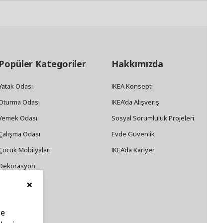
Popüler Kategoriler
Hakkımızda
Yatak Odası
IKEA Konsepti
Oturma Odası
IKEA'da Alışveriş
Yemek Odası
Sosyal Sorumluluk Projeleri
Çalışma Odası
Evde Güvenlik
Çocuk Mobilyaları
IKEA’da Kariyer
Dekorasyon
×
Züccaciye
le