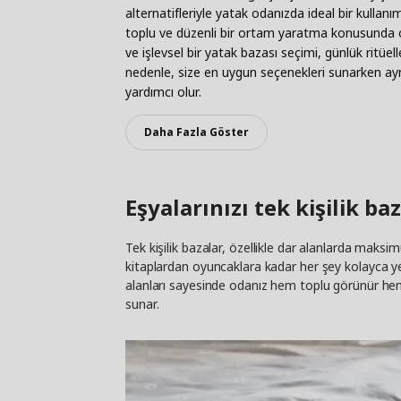
alternatifleriyle yatak odanızda ideal bir kullan
toplu ve düzenli bir ortam yaratma konusunda oldu
ve işlevsel bir yatak bazası seçimi, günlük ritüell
nedenle, size en uygun seçenekleri sunarken ay
yardımcı olur.
Daha Fazla Göster
Eşyalarınızı tek kişilik b
Tek kişilik bazalar, özellikle dar alanlarda maks
kitaplardan oyuncaklara kadar her şey kolayca y
alanları sayesinde odanız hem toplu görünür hem d
sunar.