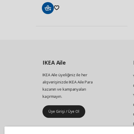
Sepete
Ekle
IKEA
Aile
IKEA Aile üyeliğiniz ile her
alışverişinizde IKEA Aile Para
kazanın ve kampanyaları
kaçırmayın.
Üye Girişi / Üye Ol
IKEA
Kurumsal Satış