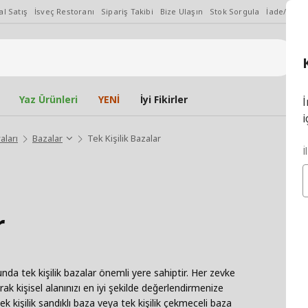
l Satış
İsveç Restoranı
Sipariş Takibi
Bize Ulaşın
Stok Sorgula
İade/Değiş
Yaz Ürünleri
YENİ
İyi Fikirler
İ
i
aları
Bazalar
Tek Kişilik Bazalar
İ
r
da tek kişilik bazalar önemli yere sahiptir. Her zevke
ak kişisel alanınızı en iyi şekilde değerlendirmenize
ek kişilik sandıklı baza veya tek kişilik çekmeceli baza