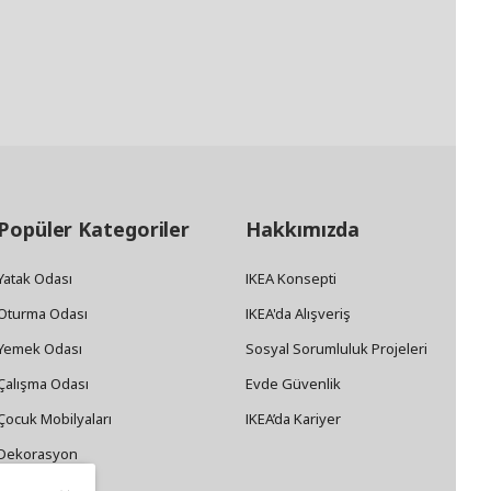
Popüler Kategoriler
Hakkımızda
Yatak Odası
IKEA Konsepti
Oturma Odası
IKEA'da Alışveriş
Yemek Odası
Sosyal Sorumluluk Projeleri
Çalışma Odası
Evde Güvenlik
Çocuk Mobilyaları
IKEA’da Kariyer
Dekorasyon
Züccaciye