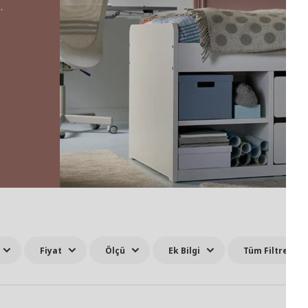
z.
Fiyat
Ölçü
Ek Bilgi
Tüm Filtreler