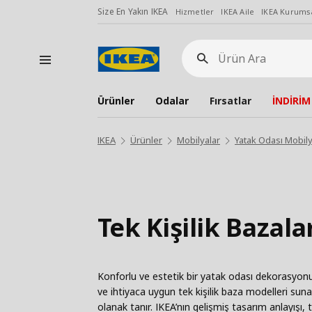
Size En Yakın IKEA
Hizmetler
IKEA Aile
IKEA Kurumsa
Ürün
Ara
Ürünler
Odalar
Fırsatlar
İNDİRİM
IKEA
Ürünler
Mobilyalar
Yatak Odası Mobily
Tek Kişilik Bazala
Konforlu ve estetik bir yatak odası dekorasyonun
ve ihtiyaca uygun tek kişilik baza modelleri sunar
olanak tanır. IKEA’nın gelişmiş tasarım anlayışı, t