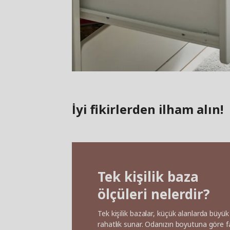
İyi fikirlerden ilham alın!
Tek kişilik baza
ölçüleri nelerdir?
Tek kişilik bazalar, küçük alanlarda büyük
rahatlık sunar. Odanızın boyutuna göre fa