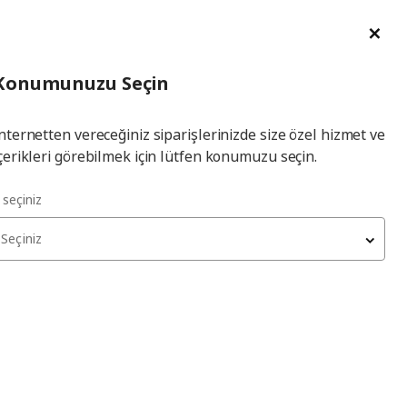
im Talebi
English
Ka
İl
Giriş
Ade
İl Seçiniz
Hej! Üye Girişi / Üye Ol
Konumunuzu Seçin
seçiniz
Yap
nternetten vereceğiniz siparişlerinizde size özel hizmet ve
çerikleri görebilmek için lütfen konumuzu seçin.
l seçiniz
Seçiniz