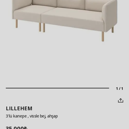
1 / 1
LILLEHEM
3'lü kanepe
, vissle bej, ahşap
35.000
₺