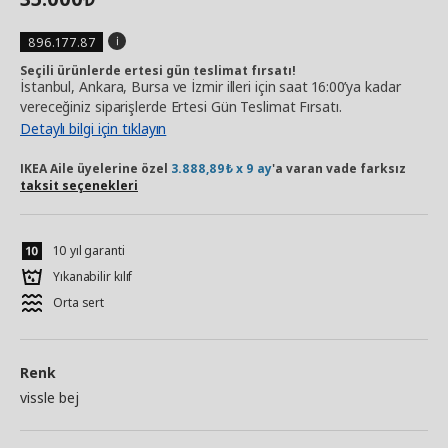
896.177.87
Seçili ürünlerde ertesi gün teslimat fırsatı!
İstanbul, Ankara, Bursa ve İzmir illeri için saat 16:00’ya kadar
vereceğiniz siparişlerde Ertesi Gün Teslimat Fırsatı.
Detaylı bilgi için tıklayın
IKEA Aile üyelerine özel
3.888,89₺ x 9 ay
'a varan vade farksız
taksit seçenekleri
10 yıl garanti
Yıkanabilir kılıf
Orta sert
Renk
vissle bej