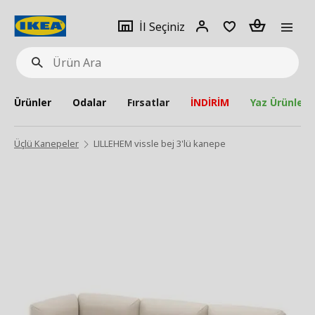
pat
İl
Giriş
Adet
İl Seçiniz
Ürün
seçiniz
Yap
Ara
Ürünler
Odalar
Fırsatlar
İNDİRİM
Yaz Ürünleri
Üçlü Kanepeler
LILLEHEM vissle bej 3'lü kanepe