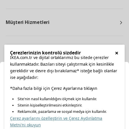
Müşteri Hizmetleri
Diğer
×
Çerezlerinizin kontrolü sizdedir
IKEA.com.tr ve dijital ortaklarımız bu sitede çerezler
kullanmaktadır. Bazıları siteyi çalıştırmak için kesinlikle
gereklidir ve devre dışı bırakılamaz* isteğe bağlı olanlar
Ka
ise aşağıdadır:
Konumunuzu Seçin
facebook
*Daha fazla bilgi için Çerez Ayarlarına tıklayın
twitter
instagram
pinterest
youtube
Site'nin nasıl kullanıldığını ölçmek için kullanılır.
İnternetten vereceğiniz siparişlerinizde size özel hizmet ve
Sitenin kişiselleştirilmesini etkinleştirir.
linkedin
içerikleri görebilmek için lütfen konumuzu seçin.
Reklamcılık, pazarlama ve sosyal medya için kullanılır.
Çerez ayarlarını özelleştirin ve Çerez Aydınlatma
İl seçiniz
Metni'ni okuyun
Enerji Politikası
Bilgi Güvenliği Politikası
Kalite Politikası