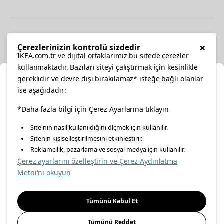
Diğer
×
Çerezlerinizin kontrolü sizdedir
IKEA.com.tr ve dijital ortaklarımız bu sitede çerezler
kullanmaktadır. Bazıları siteyi çalıştırmak için kesinlikle
gereklidir ve devre dışı bırakılamaz* isteğe bağlı olanlar
Ka
ise aşağıdadır:
Konumunuzu Seçin
facebook
*Daha fazla bilgi için Çerez Ayarlarına tıklayın
twitter
instagram
pinterest
youtube
Site'nin nasıl kullanıldığını ölçmek için kullanılır.
İnternetten vereceğiniz siparişlerinizde size özel hizmet ve
Sitenin kişiselleştirilmesini etkinleştirir.
linkedin
içerikleri görebilmek için lütfen konumuzu seçin.
Reklamcılık, pazarlama ve sosyal medya için kullanılır.
Çerez ayarlarını özelleştirin ve Çerez Aydınlatma
İl seçiniz
Metni'ni okuyun
Enerji Politikası
Bilgi Güvenliği Politikası
Kalite Politikası
Seçiniz
Gıda Güvenliği Politikası
Bilgi Toplumu Hizmetleri
Tümünü Kabul Et
Önemli Bilgilendirme
İnternet Sitesi Gizlilik Politikası
Tümünü Reddet