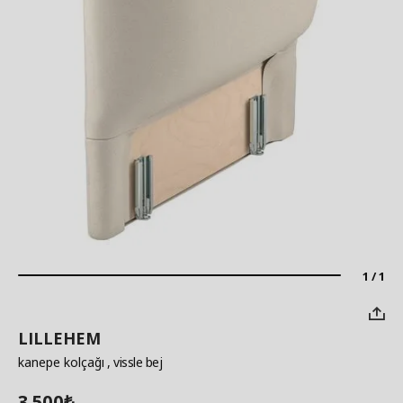
1 / 1
LILLEHEM
kanepe kolçağı
, vissle bej
3.500
₺