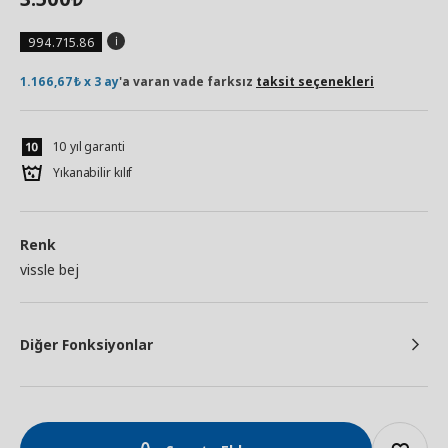
994.715.86
1.166,67₺ x 3 ay
'a varan vade farksız
taksit seçenekleri
10 yıl garanti
Yıkanabilir kılıf
Renk
vissle bej
Diğer Fonksiyonlar