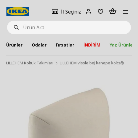
pat
İl
Giriş
Adet
İl Seçiniz
Ürün
seçiniz
Yap
Ara
Ürünler
Odalar
Fırsatlar
İNDİRİM
Yaz Ürünleri
LILLEHEM Koltuk Takımları
LILLEHEM vissle bej kanepe kolçağı