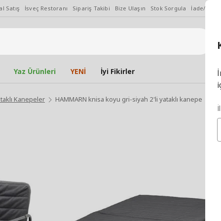
l Satış
İsveç Restoranı
Sipariş Takibi
Bize Ulaşın
Stok Sorgula
İade/Değiş
Yaz Ürünleri
YENİ
İyi Fikirler
İ
i
ataklı Kanepeler
HAMMARN knisa koyu gri-siyah 2'li yataklı kanepe
İ