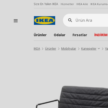
Size En Yakın IKEA
Hizmetler
IKEA Aile
IKEA Kurumsa
Ürün
Ara
Ürünler
Odalar
Fırsatlar
İNDİRİM
IKEA
Ürünler
Mobilyalar
Kanepeler
Y