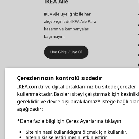
IKEA
Aile
IKEA Aile üyeliğiniz ile her
alışverişinizde IKEA Aile Para
kazanın ve kampanyaları
kaçırmayın.
Üye Girişi / Üye Ol
IKEA
Kurumsal Satış
Çerezlerinizin kontrolü sizdedir
İş yeri mobilya ve aksesuar
IKEA.com.tr ve dijital ortaklarımız bu sitede çerezler
alışverişleriniz IKEA Kurumsal Kart
kullanmaktadır. Bazıları siteyi çalıştırmak için kesinlik
ile daha hesaplı.
gereklidir ve devre dışı bırakılamaz* isteğe bağlı olan
aşağıdadır:
Hemen Başvurun
*Daha fazla bilgi için Çerez Ayarlarına tıklayın
Site'nin nasıl kullanıldığını ölçmek için kullanılır.
Sitenin kişiselleştirilmesini etkinleştirir.