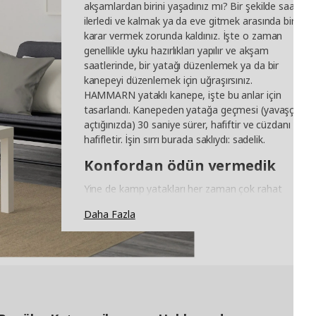
akşamlardan birini yaşadınız mı? Bir şekilde saat
ilerledi ve kalmak ya da eve gitmek arasında bir
karar vermek zorunda kaldınız. İşte o zaman
genellikle uyku hazırlıkları yapılır ve akşam
saatlerinde, bir yatağı düzenlemek ya da bir
kanepeyi düzenlemek için uğraşırsınız.
HAMMARN yataklı kanepe, işte bu anlar için
tasarlandı. Kanepeden yatağa geçmesi (yavaşça
açtığınızda) 30 saniye sürer, hafiftir ve cüzdanı da
hafifletir. İşin sırrı burada saklıydı: sadelik.
Konfordan ödün vermedik
Yine de kamp yatakları her zaman çok rahat
olmayabilir. "Streç malzeme kullanıldığında
Daha Fazla
genellikle sorun olan şey, kumaşın ortadan
eğilmesi ve sonunda yan yana değil de birbirinizin
üzerinde uyuyor olmanızdır." diyor Jonas. Çözümü
ise kumaş gerginliğini doğru seviyede tutan,
kolayca sıkılabilen vidalarda buldular.
Hızlı bir geçiş