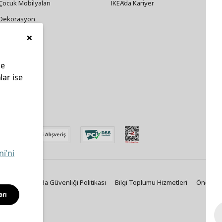
Çocuk Mobilyaları
IKEA’da Kariyer
Dekorasyon
×
Züccaciye
le
lar ise
edin
ni'ni
Politikası
Gıda Güvenliği Politikası
Bilgi Toplumu Hizmetleri
Önemli B
arı