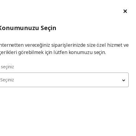
im Talebi
English
Ka
İl
Giriş
Ade
İl Seçiniz
Hej! Üye Girişi / Üye Ol
Konumunuzu Seçin
seçiniz
Yap
nternetten vereceğiniz siparişlerinizde size özel hizmet ve
çerikleri görebilmek için lütfen konumuzu seçin.
l seçiniz
Seçiniz