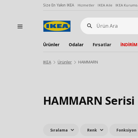
Size En Yakın IKEA
Hizmetler
IKEA Aile
IKEA Kurumsa
Ürün
Ara
Ürünler
Odalar
Fırsatlar
İNDİRİM
IKEA
Ürünler
HAMMARN
HAMMARN Serisi
Sıralama
Renk
Fonksiyon