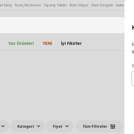
l Satış
İsveç Restoranı
Sipariş Takibi
Bize Ulaşın
Stok Sorgula
İade/Değiş
Yaz Ürünleri
YENİ
İyi Fikirler
İ
i
İ
Kategori
Fiyat
Tüm Filtreler