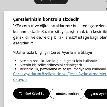
IKEA
Kurumsal Satış
Çerezlerinizin kontrolü sizdedir
İş yeri mobilya ve aksesuar
IKEA.com.tr ve dijital ortaklarımız bu sitede çerezler
alışverişleriniz IKEA Kurumsal Kart
kullanmaktadır. Bazıları siteyi çalıştırmak için kesinlik
ile daha hesaplı.
gereklidir ve devre dışı bırakılamaz* isteğe bağlı olan
aşağıdadır:
Hemen Başvurun
*Daha fazla bilgi için Çerez Ayarlarına tıklayın
Site'nin nasıl kullanıldığını ölçmek için kullanılır.
Sitenin kişiselleştirilmesini etkinleştirir.
Reklamcılık, pazarlama ve sosyal medya için kullanılır.
facebook
twitter
instagram
pinterest
youtube
link
Çerez ayarlarını özelleştirin ve Çerez Aydınlatma Met
okuyun
Enerji Politikası
Bilgi Güvenliği Politikası
Kalite 
Tümünü Kabul Et
Tümünü Reddet
Çerez Ayarl
Kişisel Verilerin Korunması
Çerez Politikası
© Inter IKEA Systems B.V 1999-
2026