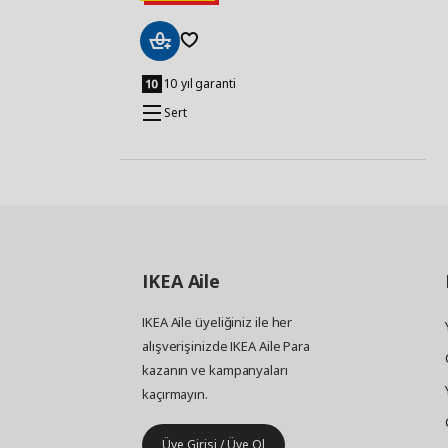
Sepete
Ekle
10 yıl garanti
Sert
IKEA
Aile
IKEA Aile üyeliğiniz ile her
alışverişinizde IKEA Aile Para
kazanın ve kampanyaları
kaçırmayın.
Üye Girişi / Üye Ol