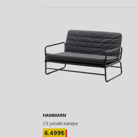
HAMMARN
2'li yataklı kanepe
6.499
₺