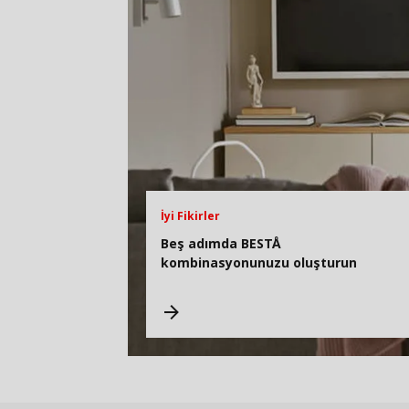
İyi Fikirler
Beş adımda BESTÅ
kombinasyonunuzu oluşturun