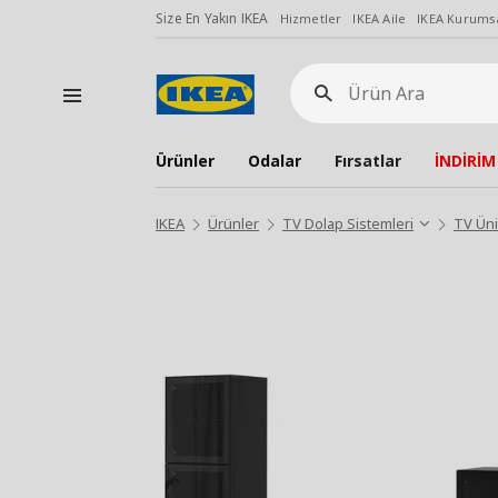
Size En Yakın IKEA
Hizmetler
IKEA Aile
IKEA Kurumsa
Ürün
Ara
Ürünler
Odalar
Fırsatlar
İNDİRİM
IKEA
Ürünler
TV Dolap Sistemleri
TV Üni