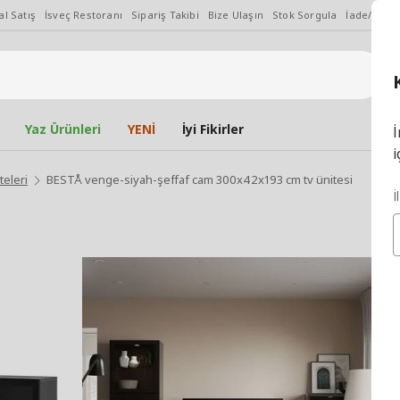
l Satış
İsveç Restoranı
Sipariş Takibi
Bize Ulaşın
Stok Sorgula
İade/Değiş
Yaz Ürünleri
YENİ
İyi Fikirler
İ
i
teleri
BESTÅ venge-siyah-şeffaf cam 300x42x193 cm tv ünitesi
İ