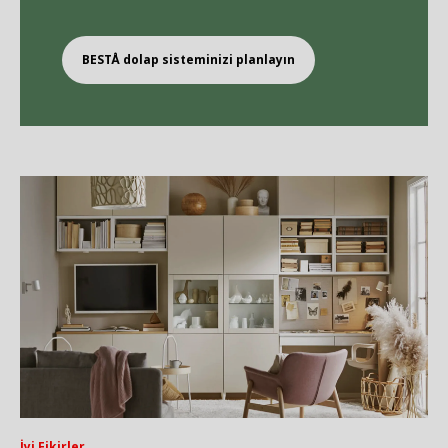
BEST
Å
dolap sisteminizi planlayın
İyi Fikirler