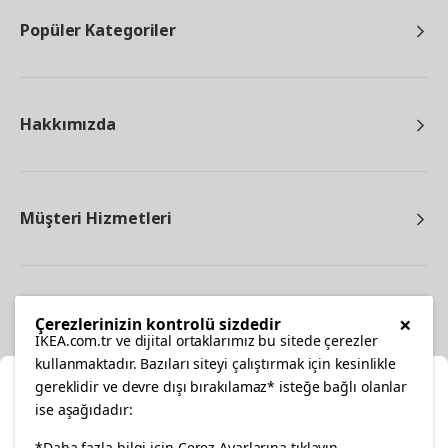
Popüler Kategoriler
Hakkımızda
Müşteri Hizmetleri
Diğer
×
Çerezlerinizin kontrolü sizdedir
IKEA.com.tr ve dijital ortaklarımız bu sitede çerezler
kullanmaktadır. Bazıları siteyi çalıştırmak için kesinlikle
gereklidir ve devre dışı bırakılamaz* isteğe bağlı olanlar
Ka
ise aşağıdadır:
Konumunuzu Seçin
*Daha fazla bilgi için Çerez Ayarlarına tıklayın