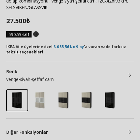
dolap kombinasyonu
, venge-siyah-şeffaf cam, 120x42x193 cm,
SELSVIKEN/GLASSVIK
27.500
₺
590.594.61
IKEA Aile üyelerine özel
3.055,56₺ x 9 ay
'a varan vade farksız
taksit seçenekleri
Renk
venge-siyah-şeffaf cam
Diğer Fonksiyonlar