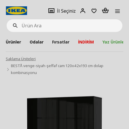
pat
İl
Giriş
Adet
İl Seçiniz
Ürün
seçiniz
Yap
Ara
Ürünler
Odalar
Fırsatlar
İNDİRİM
Yaz Ürünleri
Saklama Üniteleri
BESTÅ venge-siyah-şeffaf cam 120x42x193 cm dolap
kombinasyonu