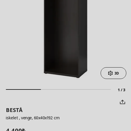
3D
1 / 3
BESTÅ
iskelet
, venge, 60x40x192 cm
4.400
₺