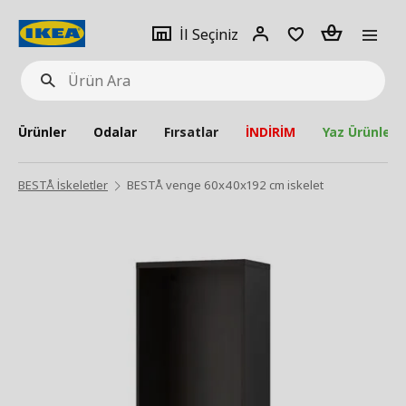
pat
İl
Giriş
Adet
İl Seçiniz
Ürün
seçiniz
Yap
Ara
Ürünler
Odalar
Fırsatlar
İNDİRİM
Yaz Ürünleri
BESTÅ İskeletler
BESTÅ venge 60x40x192 cm iskelet