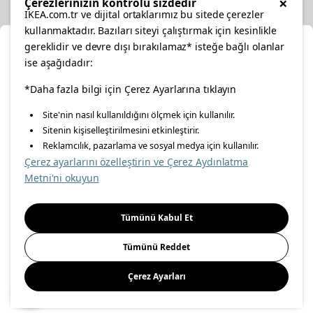
×
Çerezlerinizin kontrolü sizdedir
IKEA.com.tr ve dijital ortaklarımız bu sitede çerezler
kullanmaktadır. Bazıları siteyi çalıştırmak için kesinlikle
gereklidir ve devre dışı bırakılamaz* isteğe bağlı olanlar
Ka
ise aşağıdadır:
Konumunuzu Seçin
*Daha fazla bilgi için Çerez Ayarlarına tıklayın
facebook
twitter
instagram
pinterest
youtube
Site'nin nasıl kullanıldığını ölçmek için kullanılır.
İnternetten vereceğiniz siparişlerinizde size özel hizmet ve
Sitenin kişiselleştirilmesini etkinleştirir.
linkedin
içerikleri görebilmek için lütfen konumuzu seçin.
Reklamcılık, pazarlama ve sosyal medya için kullanılır.
Çerez ayarlarını özelleştirin ve Çerez Aydınlatma
İl seçiniz
Metni'ni okuyun
Enerji Politikası
Bilgi Güvenliği Politikası
Kalite Politikası
Seçiniz
Gıda Güvenliği Politikası
Bilgi Toplumu Hizmetleri
Tümünü Kabul Et
Önemli Bilgilendirme
İnternet Sitesi Gizlilik Politikası
Tümünü Reddet
Kişisel Verilerin Korunması
Çerez Politikası
Çerez Ayarları
Kaydet
© Inter IKEA Systems B.V 1999-
2026
Site Creation & Technology
by
MagiClick Digital Solutions