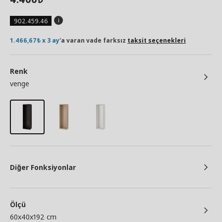
902.459.46
1.466,67₺ x 3 ay
'a varan vade farksız
taksit seçenekleri
Renk
venge
Diğer Fonksiyonlar
Ölçü
60x40x192 cm