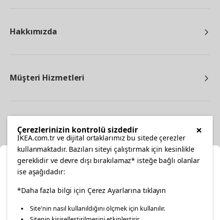
Hakkımızda
Müşteri Hizmetleri
Diğer
×
Çerezlerinizin kontrolü sizdedir
IKEA.com.tr ve dijital ortaklarımız bu sitede çerezler
kullanmaktadır. Bazıları siteyi çalıştırmak için kesinlikle
gereklidir ve devre dışı bırakılamaz* isteğe bağlı olanlar
Ka
ise aşağıdadır:
Konumunuzu Seçin
*Daha fazla bilgi için Çerez Ayarlarına tıklayın
facebook
twitter
instagram
pinterest
youtube
Site'nin nasıl kullanıldığını ölçmek için kullanılır.
İnternetten vereceğiniz siparişlerinizde size özel hizmet ve
Sitenin kişiselleştirilmesini etkinleştirir.