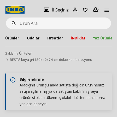
pat
İl
Giriş
Adet
İl Seçiniz
Ürün
seçiniz
Yap
Ara
Ürünler
Odalar
Fırsatlar
İNDİRİM
Yaz Ürünleri
Saklama Üniteleri
BESTÅ koyu gri 180x42x74 cm dolap kombinasyonu
Bilgilendirme
Aradığınız ürün şu anda satışta değildir. Ürün henüz
satışa açılmamış ya da satıştan kaldırılmış veya
ürünün stokları tükenmiş olabilir. Lütfen daha sonra
yeniden deneyin.