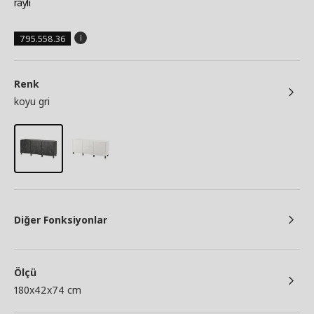
raylı
795.558.36
Renk
koyu gri
Diğer Fonksiyonlar
Ölçü
180x42x74 cm