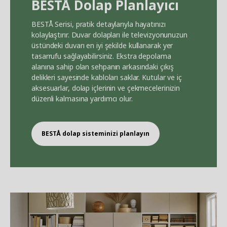
BEST
Å
Dolap Planlayıcı
BEST
Å
Serisi, pratik detaylarıyla hayatınızı
kolaylaştırır. Duvar dolapları ile televizyonunuzun
üstündeki duvarı en iyi şekilde kullanarak yer
tasarrufu sağlayabilirsiniz. Ekstra depolama
alanına sahip olan sehpanın arkasındaki çıkış
delikleri sayesinde kabloları saklar. Kutular ve iç
aksesuarlar, dolap içlerinin ve çekmecelerinizin
düzenli kalmasına yardımcı olur.
BEST
Å
dolap sisteminizi planlayın