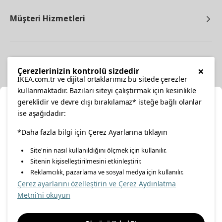
Müşteri Hizmetleri
Diğer
×
Çerezlerinizin kontrolü sizdedir
IKEA.com.tr ve dijital ortaklarımız bu sitede çerezler
kullanmaktadır. Bazıları siteyi çalıştırmak için kesinlikle
gereklidir ve devre dışı bırakılamaz* isteğe bağlı olanlar
Ka
ise aşağıdadır:
Konumunuzu Seçin
*Daha fazla bilgi için Çerez Ayarlarına tıklayın
facebook
twitter
instagram
pinterest
youtube
Site'nin nasıl kullanıldığını ölçmek için kullanılır.
İnternetten vereceğiniz siparişlerinizde size özel hizmet ve
Sitenin kişiselleştirilmesini etkinleştirir.
linkedin
içerikleri görebilmek için lütfen konumuzu seçin.
Reklamcılık, pazarlama ve sosyal medya için kullanılır.
Çerez ayarlarını özelleştirin ve Çerez Aydınlatma
İl seçiniz
Metni'ni okuyun
Enerji Politikası
Bilgi Güvenliği Politikası
Kalite Politikası
Seçiniz
Gıda Güvenliği Politikası
Bilgi Toplumu Hizmetleri