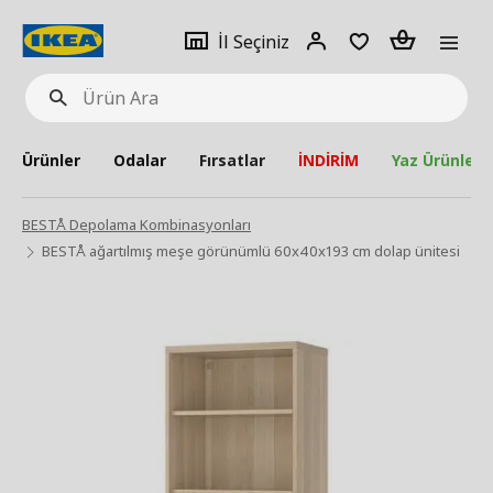
pat
İl
Giriş
Adet
İl Seçiniz
Ürün
seçiniz
Yap
Ara
Ürünler
Odalar
Fırsatlar
İNDİRİM
Yaz Ürünleri
BESTÅ Depolama Kombinasyonları
BESTÅ ağartılmış meşe görünümlü 60x40x193 cm dolap ünitesi