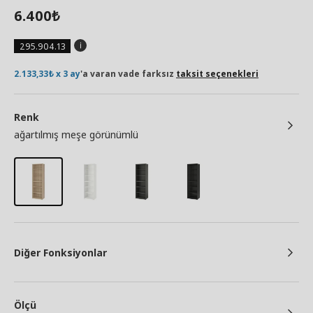
6.400
₺
295.904.13
2.133,33₺ x 3 ay
'a varan vade farksız
taksit seçenekleri
Renk
ağartılmış meşe görünümlü
Diğer Fonksiyonlar
Ölçü