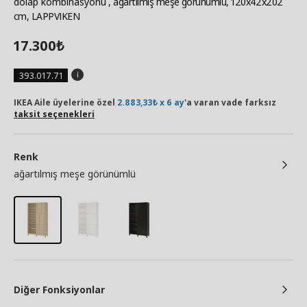
dolap kombinasyonu
, ağartılmış meşe görünümlü, 120x42x202
cm, LAPPVIKEN
17.300
₺
393.017.71
IKEA Aile üyelerine özel
2.883,33₺ x 6 ay
'a varan vade farksız
taksit seçenekleri
Renk
ağartılmış meşe görünümlü
Diğer Fonksiyonlar