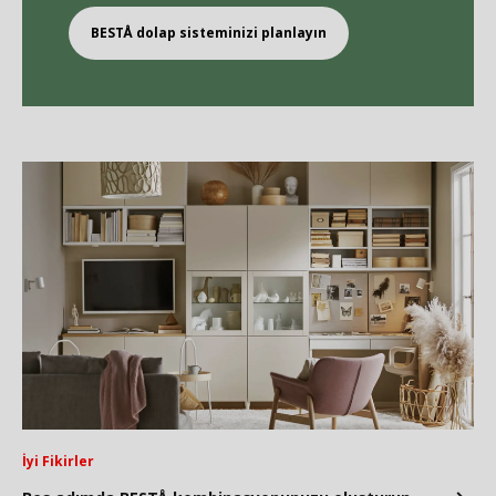
BEST
Å
dolap sisteminizi planlayın
İyi Fikirler