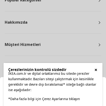
Popüler Kategoriler
Hakkımızda
Müşteri Hizmetleri
Diğer
×
Çerezlerinizin kontrolü sizdedir
IKEA.com.tr ve dijital ortaklarımız bu sitede çerezler
kullanmaktadır. Bazıları siteyi çalıştırmak için kesinlikle
gereklidir ve devre dışı bırakılamaz* isteğe bağlı olanlar
Ka
ise aşağıdadır:
Konumunuzu Seçin
*Daha fazla bilgi için Çerez Ayarlarına tıklayın
facebook
twitter
instagram
pinterest
youtube