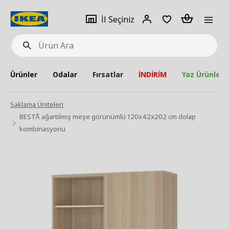
pat
İl
Giriş
Adet
İl Seçiniz
Ürün
seçiniz
Yap
Ara
Ürünler
Odalar
Fırsatlar
İNDİRİM
Yaz Ürünleri
Saklama Üniteleri
BESTÅ ağartılmış meşe görünümlü 120x42x202 cm dolap
kombinasyonu