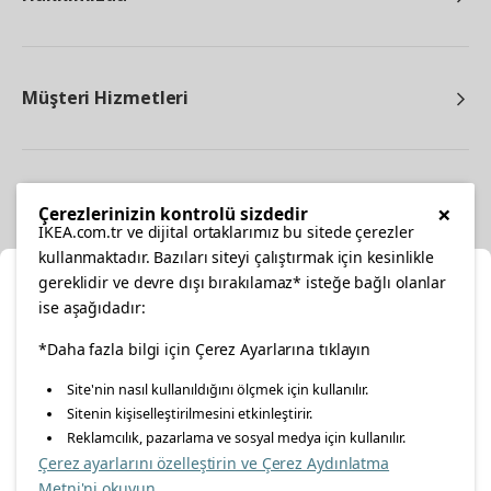
Müşteri Hizmetleri
Diğer
×
Çerezlerinizin kontrolü sizdedir
IKEA.com.tr ve dijital ortaklarımız bu sitede çerezler
kullanmaktadır. Bazıları siteyi çalıştırmak için kesinlikle
gereklidir ve devre dışı bırakılamaz* isteğe bağlı olanlar
Ka
ise aşağıdadır:
Konumunuzu Seçin
*Daha fazla bilgi için Çerez Ayarlarına tıklayın
facebook
twitter
instagram
pinterest
youtube
Site'nin nasıl kullanıldığını ölçmek için kullanılır.
İnternetten vereceğiniz siparişlerinizde size özel hizmet ve
Sitenin kişiselleştirilmesini etkinleştirir.
linkedin
içerikleri görebilmek için lütfen konumuzu seçin.
Reklamcılık, pazarlama ve sosyal medya için kullanılır.
Çerez ayarlarını özelleştirin ve Çerez Aydınlatma
İl seçiniz
Metni'ni okuyun