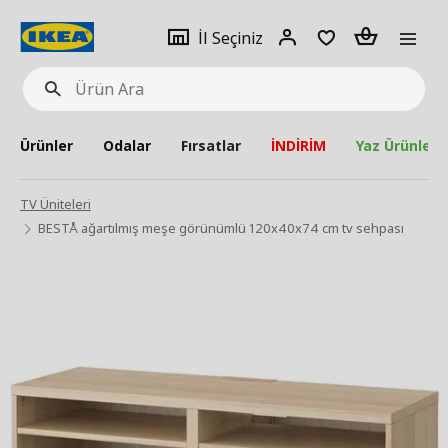
pat
İl
Giriş
Adet
İl Seçiniz
Ürün
seçiniz
Yap
Ara
Ürünler
Odalar
Fırsatlar
İNDİRİM
Yaz Ürünleri
TV Üniteleri
BESTÅ ağartılmış meşe görünümlü 120x40x74 cm tv sehpası