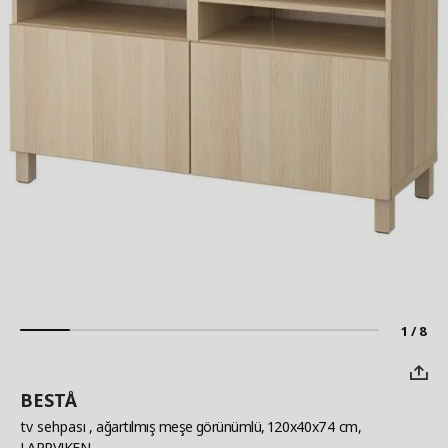
1 / 8
BESTÅ
tv sehpası
, ağartılmış meşe görünümlü, 120x40x74 cm,
LAPPVIKEN