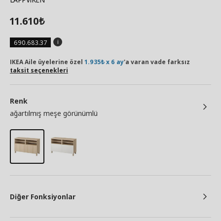
11.610
₺
690.683.37
IKEA Aile üyelerine özel
1.935₺ x 6 ay
'a varan vade farksız
taksit seçenekleri
Renk
ağartılmış meşe görünümlü
Diğer Fonksiyonlar