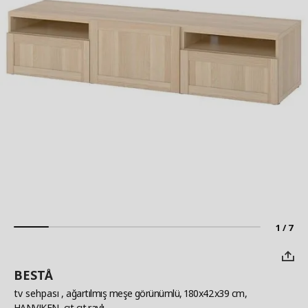
1 / 7
BESTÅ
tv sehpası
, ağartılmış meşe görünümlü, 180x42x39 cm,
HANVIKEN, çıt çıt raylı