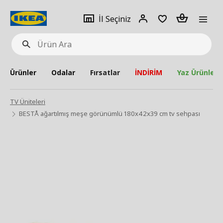
pat
İl
Giriş
Adet
İl Seçiniz
Ürün
seçiniz
Yap
Ara
Ürünler
Odalar
Fırsatlar
İNDİRİM
Yaz Ürünleri
TV Üniteleri
BESTÅ ağartılmış meşe görünümlü 180x42x39 cm tv sehpası