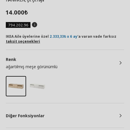
14.000
₺
794.202.96
IKEA Aile üyelerine özel
2.333,33₺ x 6 ay
'a varan vade farksız
taksit seçenekleri
Renk
ağartılmış meşe görünümlü
Diğer Fonksiyonlar