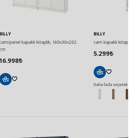
BILLY
BILLY
cam/panel kapaklı kitaplık, 160x30x202
cam kapaklı kitaplık,
cm
5.299
₺
16.998
₺
Sepete
Daha fazla seçenek
Ekle
Sepete
Ekle