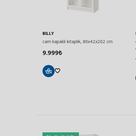
BILLY
cam kapaklı kitaplık, 80x42x202 cm
9.999
₺
Sepete
Ekle