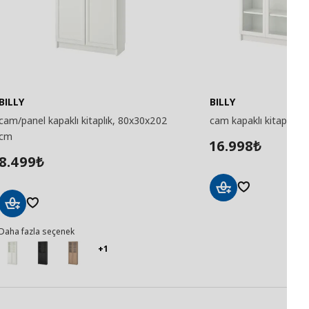
BILLY
BILLY
cam/panel kapaklı kitaplık, 80x30x202
cam kapaklı kitaplık,
cm
16.998
₺
8.499
₺
Sepete
Ekle
Sepete
Daha fazla seçenek
Ekle
+1