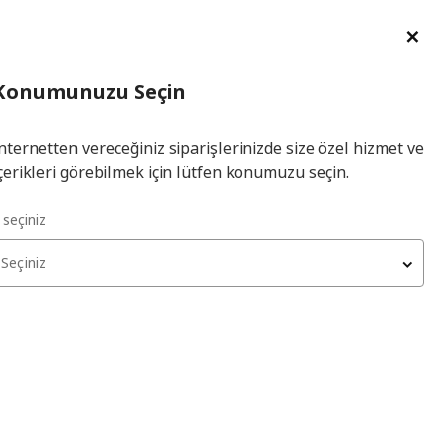
im Talebi
English
Ka
İl
Giriş
Ade
İl Seçiniz
Hej! Üye Girişi / Üye Ol
Konumunuzu Seçin
seçiniz
Yap
nternetten vereceğiniz siparişlerinizde size özel hizmet ve
çerikleri görebilmek için lütfen konumuzu seçin.
l seçiniz
Seçiniz