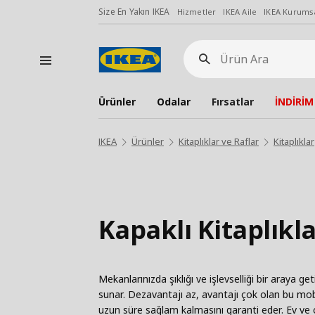
Size En Yakın IKEA
Hizmetler
IKEA Aile
IKEA Kurumsa
Ürün
Ara
Ürünler
Odalar
Fırsatlar
İNDİRİM
IKEA
Ürünler
Kitaplıklar ve Raflar
Kitaplıklar
Kapaklı Kitaplıkl
Mekanlarınızda şıklığı ve işlevselliği bir araya ge
sunar. Dezavantajı az, avantajı çok olan bu mob
uzun süre sağlam kalmasını garanti eder. Ev ve 