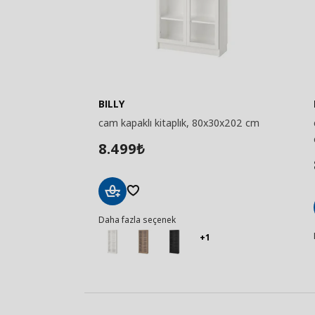
BILLY
cam kapaklı kitaplık, 80x30x202 cm
8.499
₺
Sepete
Daha fazla seçenek
Ekle
+1