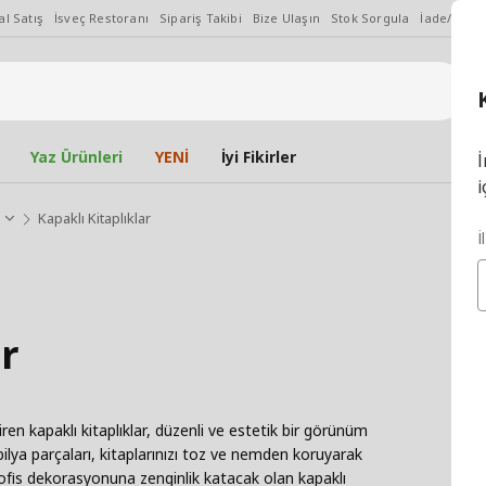
l Satış
İsveç Restoranı
Sipariş Takibi
Bize Ulaşın
Stok Sorgula
İade/Değiş
Yaz Ürünleri
YENİ
İyi Fikirler
İ
i
Kapaklı Kitaplıklar
İ
ar
tiren kapaklı kitaplıklar, düzenli ve estetik bir görünüm
ilya parçaları, kitaplarınızı toz ve nemden koruyarak
ofis dekorasyonuna zenginlik katacak olan kapaklı