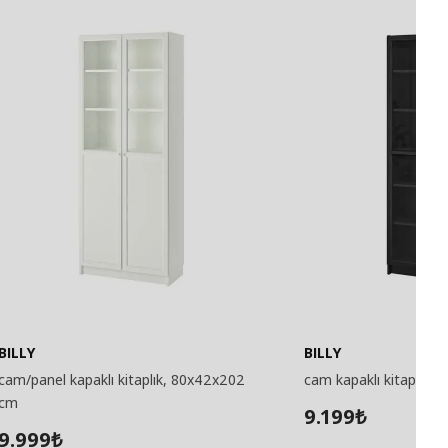
BILLY
BILLY
cam/panel kapaklı kitaplık, 80x42x202
cam kapaklı kitaplık,
cm
9.199
₺
9.999
₺