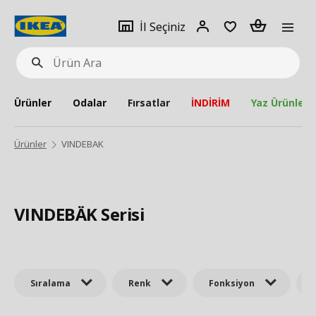
pat
İl
Giriş
Adet
İl Seçiniz
Ürün
seçiniz
Yap
Ara
Ürünler
Odalar
Fırsatlar
İNDİRİM
Yaz Ürünleri
Ürünler
VINDEBAK
VINDEBÄK Serisi
Sıralama
Renk
Fonksiyon