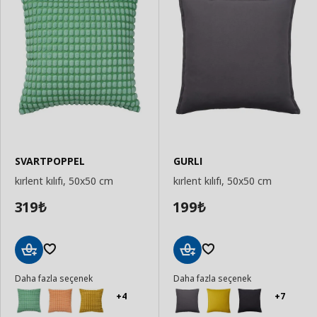
SVARTPOPPEL
GURLI
kırlent kılıfı, 50x50 cm
kırlent kılıfı, 50x50 cm
319
199
₺
₺
Sepete
Sepete
Daha fazla seçenek
Daha fazla seçenek
Ekle
Ekle
+4
+7