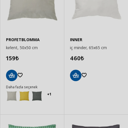
PROFETBLOMMA
INNER
kırlent, 50x50 cm
iç minder, 65x65 cm
159
460
₺
₺
Sepete
Sepete
Daha fazla seçenek
Ekle
Ekle
+1