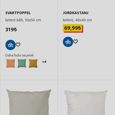
SVARTPOPPEL
JORDKASTANJ
kırlent kılıfı, 50x50 cm
kırlent, 40x40 cm
69,99
₺
319
₺
Sepete
Sepete
Ekle
Daha fazla seçenek
Ekle
+4