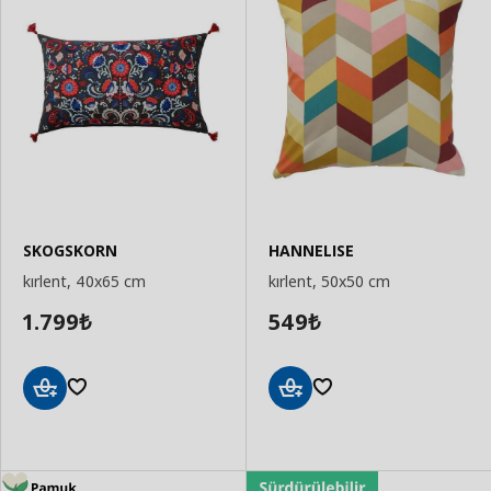
SKOGSKORN
HANNELISE
kırlent, 40x65 cm
kırlent, 50x50 cm
1.799
549
₺
₺
Sepete
Sepete
Ekle
Ekle