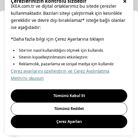
×
Çerezlerinizin kontrolü sizdedir
IKEA.com.tr ve dijital ortaklarımız bu sitede çerezler
kullanmaktadır. Bazıları siteyi çalıştırmak için kesinlikle
gereklidir ve devre dışı bırakılamaz* isteğe bağlı olanlar
Ka
ise aşağıdadır:
Konumunuzu Seçin
facebook
twitter
instagram
pinterest
youtube
*Daha fazla bilgi için Çerez Ayarlarına tıklayın
Site'nin nasıl kullanıldığını ölçmek için kullanılır.
İnternetten vereceğiniz siparişlerinizde size özel hizmet ve
Sitenin kişiselleştirilmesini etkinleştirir.
linkedin
içerikleri görebilmek için lütfen konumuzu seçin.
Reklamcılık, pazarlama ve sosyal medya için kullanılır.
Çerez ayarlarını özelleştirin ve Çerez Aydınlatma
İl seçiniz
Metni'ni okuyun
Enerji Politikası
Bilgi Güvenliği Politikası
Kalite Politikası
Seçiniz
Gıda Güvenliği Politikası
Bilgi Toplumu Hizmetleri
Tümünü Kabul Et
Önemli Bilgilendirme
İnternet Sitesi Gizlilik Politikası
Tümünü Reddet
Kişisel Verilerin Korunması
Çerez Politikası
Çerez Ayarları
Kaydet
© Inter IKEA Systems B.V 1999-
2026
Site Creation & Technology
by
MagiClick Digital Solutions