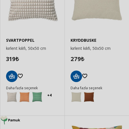
SVARTPOPPEL
KRYDDBUSKE
kırlent kılıfı, 50x50 cm
kırlent kılıfı, 50x50 cm
319
279
₺
₺
Sepete
Sepete
Daha fazla seçenek
Daha fazla seçenek
Ekle
Ekle
+4