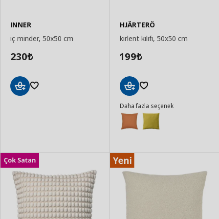
INNER
HJÄRTERÖ
iç minder, 50x50 cm
kırlent kılıfı, 50x50 cm
230
199
₺
₺
Sepete
Sepete
Daha fazla seçenek
Ekle
Ekle