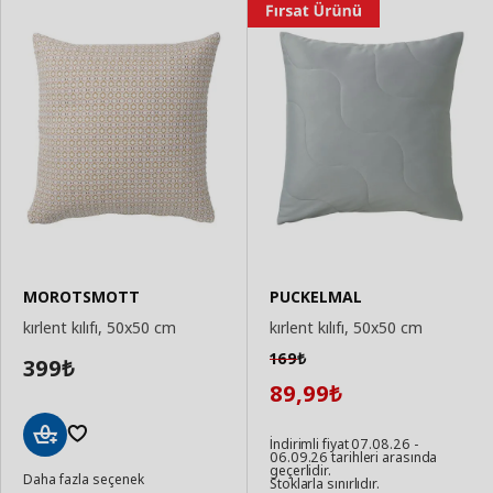
MOROTSMOTT
PUCKELMAL
kırlent kılıfı, 50x50 cm
kırlent kılıfı, 50x50 cm
169
₺
399
₺
89,99
₺
İndirimli fiyat 07.08.26 -
06.09.26 tarihleri arasında
Sepete
geçerlidir.
Daha fazla seçenek
Ekle
Stoklarla sınırlıdır.