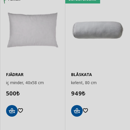
FJÄDRAR
BLÅSKATA
iç minder, 40x58 cm
kırlent, 80 cm
500
949
₺
₺
Sepete
Sepete
Ekle
Ekle