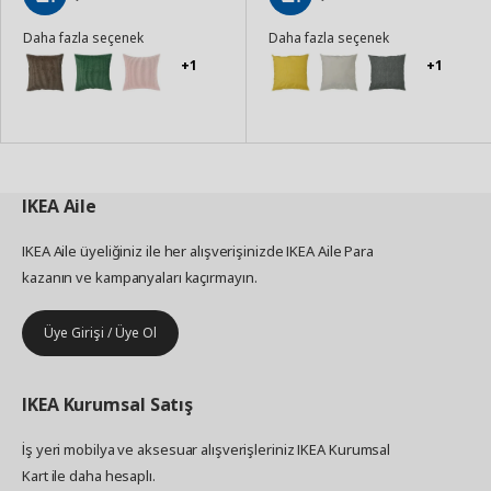
Sepete
Sepete
Daha fazla seçenek
Daha fazla seçenek
Ekle
Ekle
+1
+1
IKEA
Aile
IKEA Aile üyeliğiniz ile her alışverişinizde IKEA Aile Para
kazanın ve kampanyaları kaçırmayın.
Üye Girişi / Üye Ol
IKEA
Kurumsal Satış
İş yeri mobilya ve aksesuar alışverişleriniz IKEA Kurumsal
Kart ile daha hesaplı.