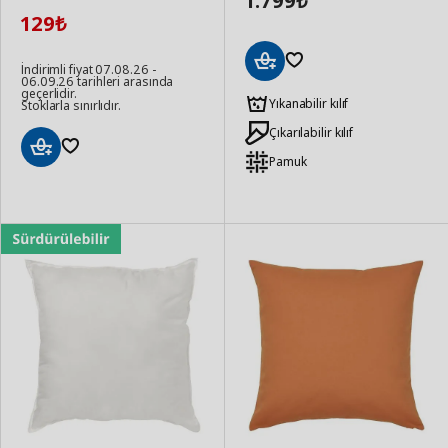
1.799
129
₺
İndirimli fiyat 07.08.26 -
06.09.26 tarihleri arasında
Sepete
geçerlidir.
Ekle
Yıkanabilir kılıf
Stoklarla sınırlıdır.
Çıkarılabilir kılıf
Pamuk
Sepete
Ekle