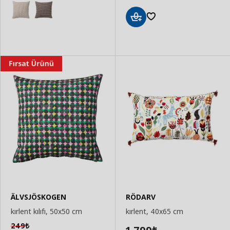
Sepete
Ekle
ÄLVSJÖSKOGEN
RÖDARV
kırlent kılıfı, 50x50 cm
kırlent, 40x65 cm
249
₺
₺