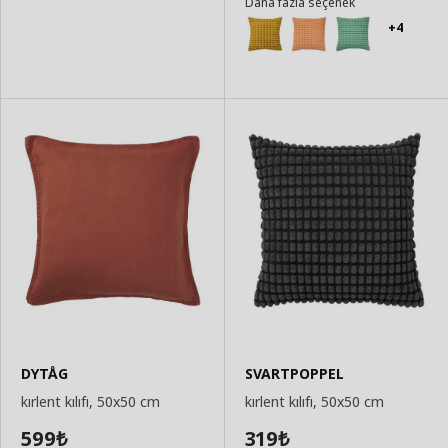
Daha fazla seçenek
Ekle
Ekle
+4
DYTÅG
SVARTPOPPEL
kırlent kılıfı, 50x50 cm
kırlent kılıfı, 50x50 cm
599
319
₺
₺