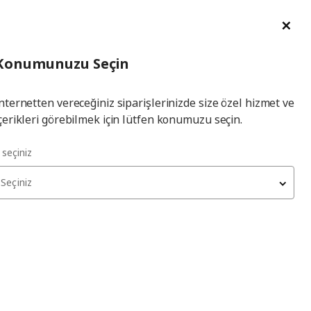
im Talebi
English
Ka
İl
Giriş
Ade
İl Seçiniz
Hej! Üye Girişi / Üye Ol
Konumunuzu Seçin
seçiniz
Yap
nternetten vereceğiniz siparişlerinizde size özel hizmet ve
çerikleri görebilmek için lütfen konumuzu seçin.
l seçiniz
Seçiniz