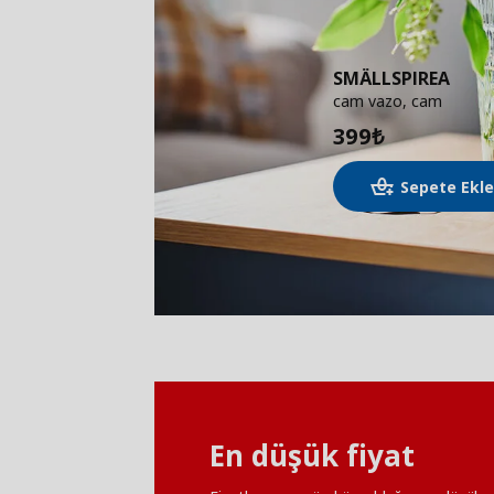
SMÄLLSPIREA
cam vazo, cam
399
₺
Sepete Ekl
En düşük fiyat