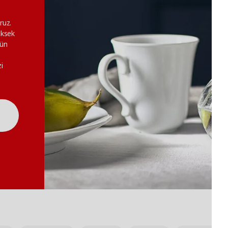
ruz.
üksek
dün
i