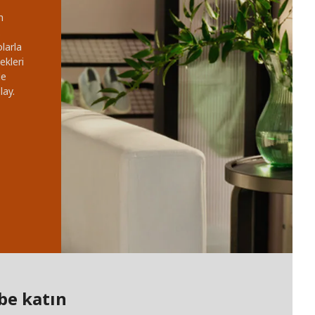
n
.
larla
ekleri
le
lay.
be katın