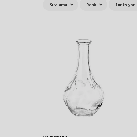
Sıralama
Renk
Fonksiyon