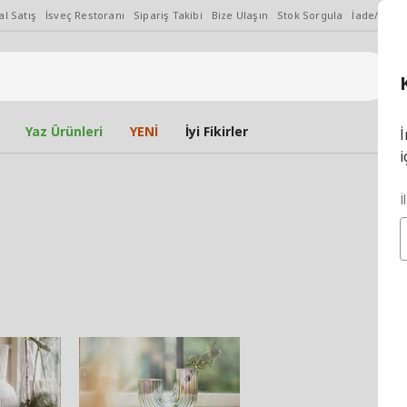
l Satış
İsveç Restoranı
Sipariş Takibi
Bize Ulaşın
Stok Sorgula
İade/Değiş
Yaz Ürünleri
YENİ
İyi Fikirler
İ
i
İ