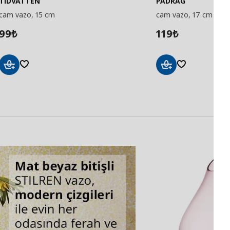
TIDVATTEN
PÅDRAG
cam vazo, 15 cm
cam vazo, 17 cm
99
119
₺
₺
Sepete
Sepete
Ekle
Ekle