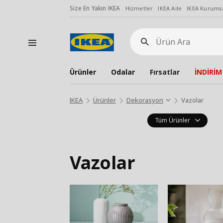
Size En Yakın IKEA
Hizmetler
IKEA Aile
IKEA Kurumsa
Ürün
Ara
Ürünler
Odalar
Fırsatlar
İNDİRİM
IKEA
Ürünler
Dekorasyon
Vazolar
Tüm Ürünler
Vazolar