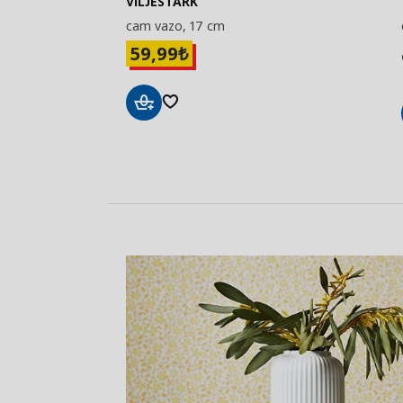
VILJESTARK
cam vazo, 17 cm
59,99
₺
Sepete
Ekle