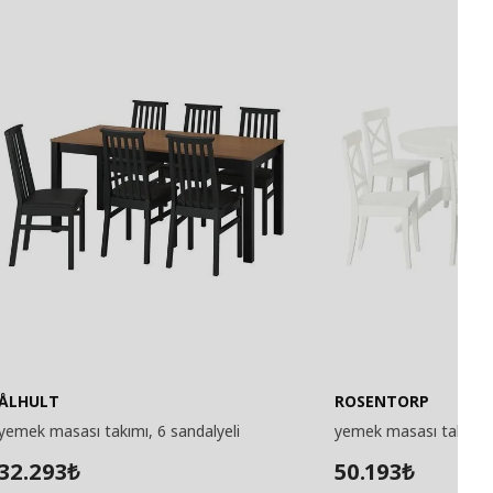
ÅLHULT
ROSENTORP
yemek masası takımı, 6 sandalyeli
yemek masası takımı, 
32.293
50.193
₺
₺