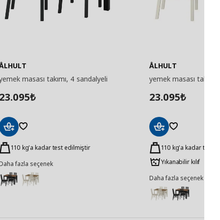
ÅLHULT
ÅLHULT
yemek masası takımı, 4 sandalyeli
yemek masası takımı, 
23.095
23.095
₺
₺
Sepete
Sepete
Ekle
Ekle
110 kg'a kadar test edilmiştir
110 kg'a kadar test ed
Yıkanabilir kılıf
Daha fazla seçenek
Daha fazla seçenek