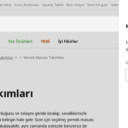
l Satış
İsveç Restoranı
Sipariş Takibi
Bize Ulaşın
Stok Sorgula
İade/Değiş
Yaz Ürünleri
YENİ
İyi Fikirler
İ
i
akımları
Yemek Masası Takımları
İ
ımları
ğunu ve telaşını geride bırakıp, sevdiklerinizle
belirgin hale gelir. Sizin için seçilmiş yemek masası
alayabilir, aynı zamanda evinizde benzersiz bir