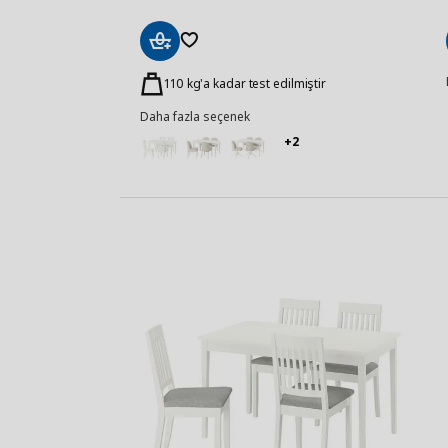
Sepete
Ekle
110 kg'a kadar test edilmiştir
Daha fazla seçenek
+2