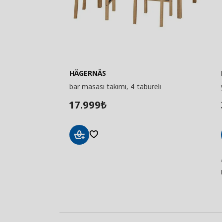
HÄGERNÄS
bar masası takımı, 4 tabureli
17.999
₺
Sepete
Ekle