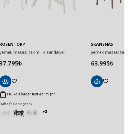
ROSENTORP
SKANSNÄS
yemek masası takımı, 4 sandalyeli
yemek masası takımı, 
37.795
63.995
₺
₺
Sepete
Sepete
Ekle
Ekle
110 kg'a kadar test edilmiştir
Daha fazla seçenek
+2