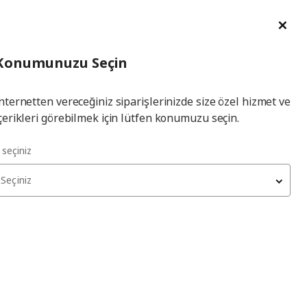
im Talebi
English
Ka
İl
Giriş
Ade
İl Seçiniz
Hej! Üye Girişi / Üye Ol
Konumunuzu Seçin
seçiniz
Yap
nternetten vereceğiniz siparişlerinizde size özel hizmet ve
çerikleri görebilmek için lütfen konumuzu seçin.
l seçiniz
Seçiniz