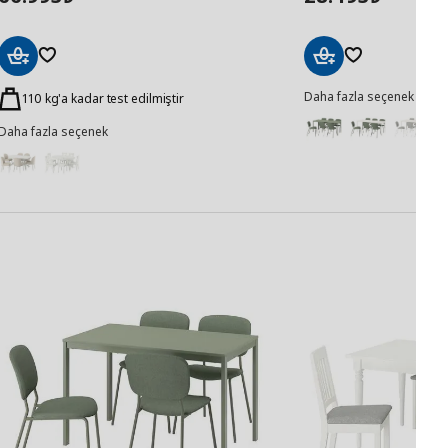
Sepete
Sepete
Daha fazla seçenek
Ekle
Ekle
110 kg'a kadar test edilmiştir
Daha fazla seçenek