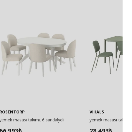
ROSENTORP
VIHALS
yemek masası takımı, 6 sandalyeli
yemek masası takımı, 
66.993
28.493
₺
₺