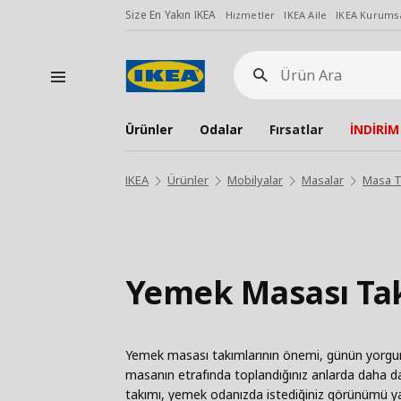
Size En Yakın IKEA
Hizmetler
IKEA Aile
IKEA Kurumsa
Ürün
Ara
Ürünler
Odalar
Fırsatlar
İNDİRİM
IKEA
Ürünler
Mobilyalar
Masalar
Masa T
Yemek Masası Tak
Yemek masası takımlarının önemi, günün yorgunlu
masanın etrafında toplandığınız anlarda daha da 
takımı, yemek odanızda istediğiniz görünümü yak