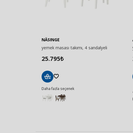
NÄSINGE
yemek masası takımı, 4 sandalyeli
25.795
₺
Sepete
Daha fazla seçenek
Ekle