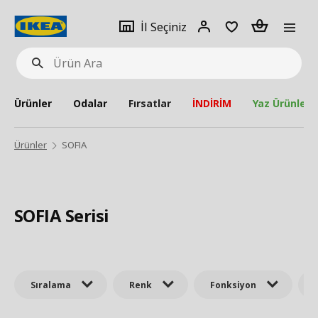
pat
İl
Giriş
Adet
İl Seçiniz
Ürün
seçiniz
Yap
Ara
Ürünler
Odalar
Fırsatlar
İNDİRİM
Yaz Ürünleri
Ürünler
SOFIA
SOFIA Serisi
Sıralama
Renk
Fonksiyon