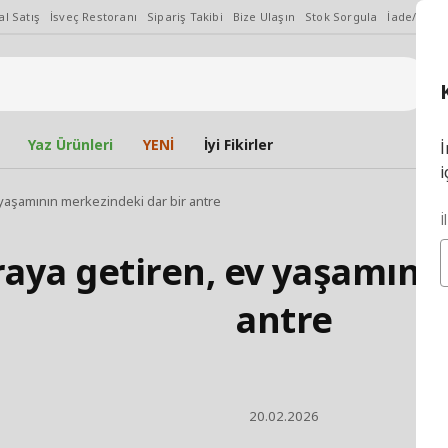
l Satış
İsveç Restoranı
Sipariş Takibi
Bize Ulaşın
Stok Sorgula
İade/Değiş
Yaz Ürünleri
YENİ
İyi Fikirler
İ
i
v yaşamının merkezindeki dar bir antre
İ
araya getiren, ev yaşamını
antre
20.02.2026