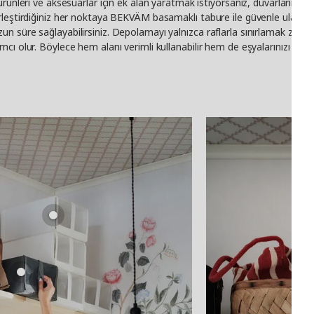
rünleri ve aksesuarlar için ek alan yaratmak istiyorsanız, duvarların üst
rleştirdiğiniz her noktaya BEKVÄM basamaklı tabure ile güvenle ulaşabi
 süre sağlayabilirsiniz. Depolamayı yalnızca raflarla sınırlamak zorunda
cı olur. Böylece hem alanı verimli kullanabilir hem de eşyalarınızı her z