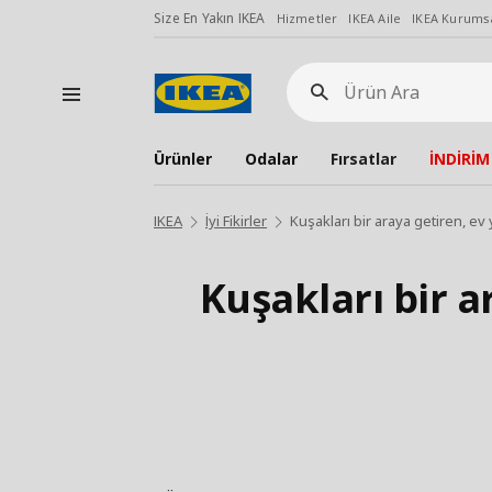
Size En Yakın IKEA
Hizmetler
IKEA Aile
IKEA Kurumsa
Ürün
Ara
Ürünler
Odalar
Fırsatlar
İNDİRİM
IKEA
İyi Fikirler
Kuşakları bir araya getiren, e
Kuşakları bir 