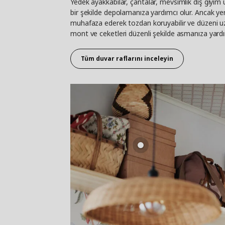
Yedek ayakkabılar, çantalar, mevsimlik dış giyim ü
bir şekilde depolamanıza yardımcı olur. Ancak ye
muhafaza ederek tozdan koruyabilir ve düzeni uzun
mont ve ceketleri düzenli şekilde asmanıza yardım
Tüm duvar raflarını inceleyin