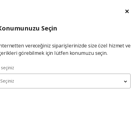
im Talebi
English
Ka
İl
Giriş
Ade
İl Seçiniz
Hej! Üye Girişi / Üye Ol
Konumunuzu Seçin
seçiniz
Yap
nternetten vereceğiniz siparişlerinizde size özel hizmet ve
çerikleri görebilmek için lütfen konumuzu seçin.
l seçiniz
n merkezindeki dar bir
Seçiniz