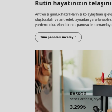
Rutin hayatınızın telaşını
Antrenizi günlük hazırlıklarınızı kolaylaştıran işl
oluşturabilir ve antredeki aynadan yararlanabilirsin
yardımcı olur. Alanı bir not panosu ile tamamlayara
Tüm panoları inceleyin
RÅSKOG
servis arabası, siyah
3.299
₺