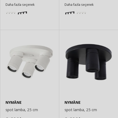
Sepete
Sepete
Daha fazla seçenek
Daha fazla seçenek
Ekle
Ekle
NYMÅNE
NYMÅNE
spot lamba, 25 cm
spot lamba, 25 cm