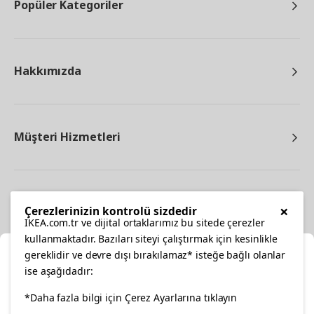
Popüler Kategoriler
Hakkımızda
Müşteri Hizmetleri
Diğer
×
Çerezlerinizin kontrolü sizdedir
IKEA.com.tr ve dijital ortaklarımız bu sitede çerezler
kullanmaktadır. Bazıları siteyi çalıştırmak için kesinlikle
gereklidir ve devre dışı bırakılamaz* isteğe bağlı olanlar
Ka
ise aşağıdadır:
Konumunuzu Seçin
facebook
twitter
instagram
pinterest
youtube
*Daha fazla bilgi için Çerez Ayarlarına tıklayın