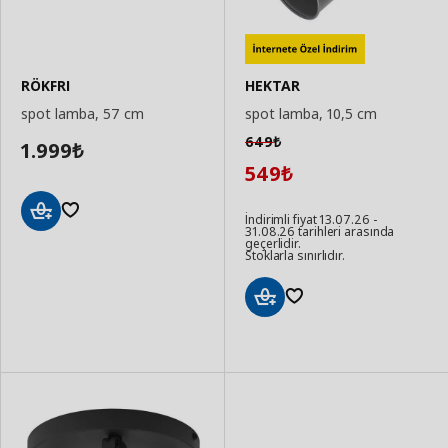
RÖKFRI
HEKTAR
spot lamba, 57 cm
spot lamba, 10,5 cm
649
₺
1.999
₺
549
₺
İndirimli fiyat 13.07.26 -
31.08.26 tarihleri arasında
Sepete
geçerlidir.
Ekle
Stoklarla sınırlıdır.
Sepete
Ekle