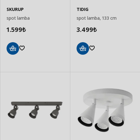
SKURUP
TIDIG
spot lamba
spot lamba, 133 cm
1.599
3.499
₺
₺
Sepete
Sepete
Ekle
Ekle