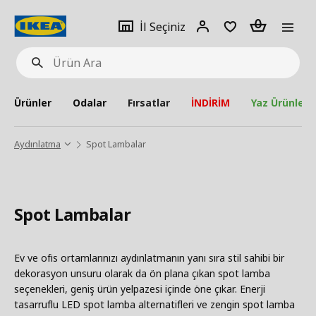
pat
İl
Giriş
Adet
İl Seçiniz
Ürün
seçiniz
Yap
Ara
Ürünler
Odalar
Fırsatlar
İNDİRİM
Yaz Ürünleri
Aydınlatma
Spot Lambalar
Spot Lambalar
Ev ve ofis ortamlarınızı aydınlatmanın yanı sıra stil sahibi bir
dekorasyon unsuru olarak da ön plana çıkan spot lamba
seçenekleri, geniş ürün yelpazesi içinde öne çıkar. Enerji
tasarruflu LED spot lamba alternatifleri ve zengin spot lamba