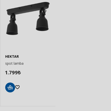
HEKTAR
spot lamba
1.799
₺
Sepete
Ekle