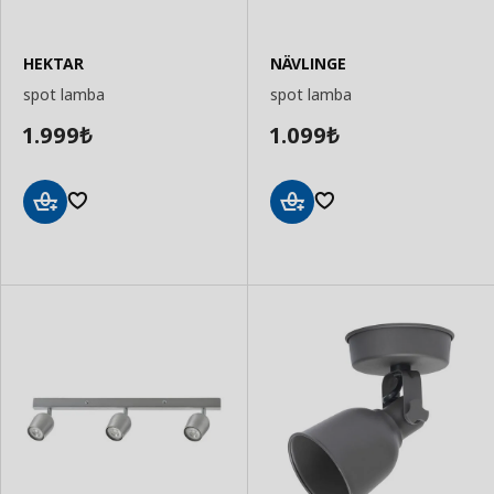
HEKTAR
NÄVLINGE
spot lamba
spot lamba
1.999
1.099
₺
₺
Sepete
Sepete
Ekle
Ekle