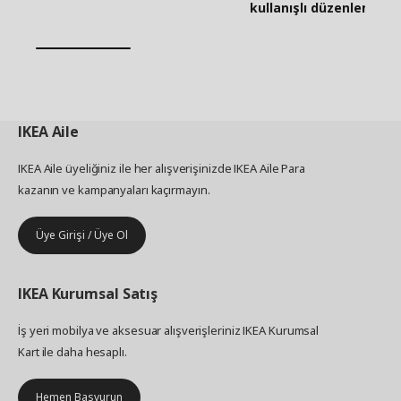
kullanışlı düzenleme fik
IKEA
Aile
IKEA Aile üyeliğiniz ile her alışverişinizde IKEA Aile Para
kazanın ve kampanyaları kaçırmayın.
Üye Girişi / Üye Ol
IKEA
Kurumsal Satış
İş yeri mobilya ve aksesuar alışverişleriniz IKEA Kurumsal
Kart ile daha hesaplı.
Hemen Başvurun