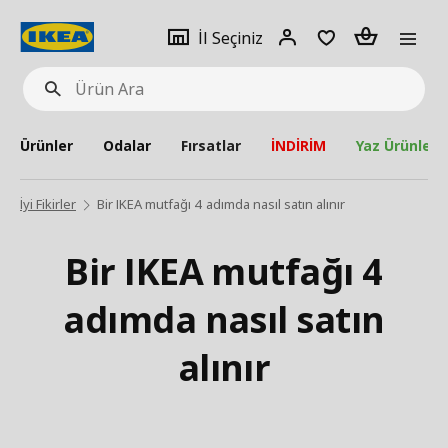
pat
İl
Giriş
Adet
İl Seçiniz
Ürün
seçiniz
Yap
Ara
Ürünler
Odalar
Fırsatlar
İNDİRİM
Yaz Ürünleri
İyi Fikirler
Bir IKEA mutfağı 4 adımda nasıl satın alınır
Bir IKEA mutfağı 4
adımda nasıl satın
alınır