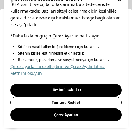
IKEA.com.tr ve dijital ortaklarımız bu sitede çerezler
kullanmaktadır. Bazıları siteyi çalıştırmak için kesinlikle
gereklidir ve devre dışı bırakılamaz* isteğe bağlı olanlar
Cl
ise aşağıdadır:
Select Location
facebook
*Daha fazla bilgi için Çerez Ayarlarına tıklayın
twitter
instagram
pinterest
youtube
Site'nin nasıl kullanıldığını ölçmek için kullanılır.
Please select to see the content specific to your delivery
Sitenin kişiselleştirilmesini etkinleştirir.
linkedin
location for your orders from Online Store.
Reklamcılık, pazarlama ve sosyal medya için kullanılır.
Çerez ayarlarını özelleştirin ve Çerez Aydınlatma
Select a city first
Metni'ni okuyun
Energy Policy
Information Security Policy
Quality Policy
Please select
Food Safety Policy
Information Society Services
Tümünü Kabul Et
Important Notice
Privacy Agreement
Personal Data Protection
Tümünü Reddet
Cookie Policy
Çerez Ayarları
Save
© Inter IKEA Systems B.V 1999-
2026
Site Creation & Technology
by
MagiClick Digital Solutions