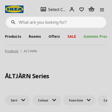
se
Select
Login
Piece(s)
Select City
What
a
are
you
looking
for?
city
Products
Rooms
Offers
SALE
Summer Produc
Products
ALTJARN
ÅLTJÄRN Series
Sort
Colour
Function
Cate