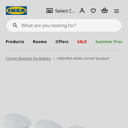
se
Select
Login
Piece(s)
Select City
What
a
are
you
looking
for?
city
Products
Rooms
Offers
SALE
Summer Produc
Corner Bumper for Babies
UNDVIKA white corner bumper