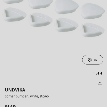
3D
1 of 4
UNDVIKA
corner bumper
, white, 8 pack
149
₺