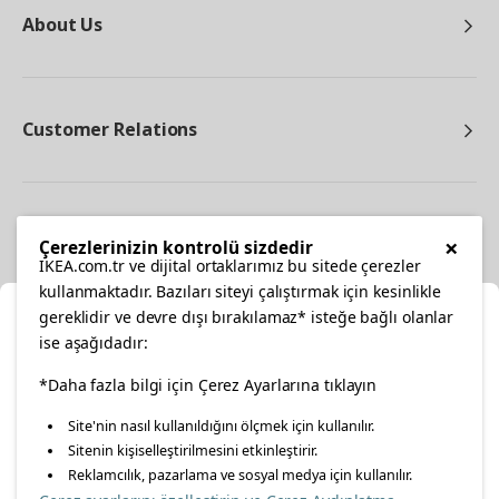
About Us
Customer Relations
Other
×
Çerezlerinizin kontrolü sizdedir
IKEA.com.tr ve dijital ortaklarımız bu sitede çerezler
kullanmaktadır. Bazıları siteyi çalıştırmak için kesinlikle
gereklidir ve devre dışı bırakılamaz* isteğe bağlı olanlar
Cl
ise aşağıdadır:
Select Location
facebook
*Daha fazla bilgi için Çerez Ayarlarına tıklayın
twitter
instagram
pinterest
youtube
Site'nin nasıl kullanıldığını ölçmek için kullanılır.
Please select to see the content specific to your delivery
Sitenin kişiselleştirilmesini etkinleştirir.
linkedin
location for your orders from Online Store.
Reklamcılık, pazarlama ve sosyal medya için kullanılır.