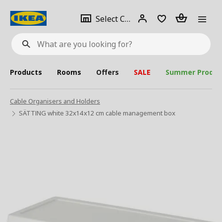
se
Select
Login
Piece(s)
Select City
What
a
are
you
looking
for?
city
Products
Rooms
Offers
SALE
Summer Produc
Cable Organisers and Holders
SÄTTING white 32x14x12 cm cable management box