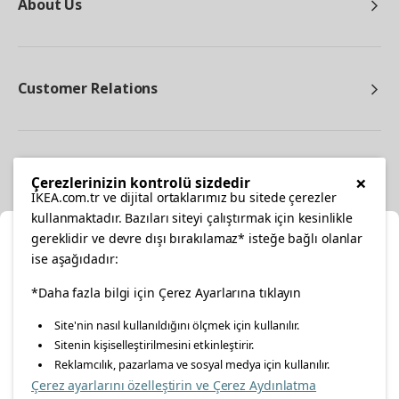
About Us
Customer Relations
Other
×
Çerezlerinizin kontrolü sizdedir
IKEA.com.tr ve dijital ortaklarımız bu sitede çerezler
kullanmaktadır. Bazıları siteyi çalıştırmak için kesinlikle
gereklidir ve devre dışı bırakılamaz* isteğe bağlı olanlar
Cl
ise aşağıdadır:
Select Location
facebook
*Daha fazla bilgi için Çerez Ayarlarına tıklayın
twitter
instagram
pinterest
youtube
Site'nin nasıl kullanıldığını ölçmek için kullanılır.
Please select to see the content specific to your delivery
Sitenin kişiselleştirilmesini etkinleştirir.
linkedin
location for your orders from Online Store.
Reklamcılık, pazarlama ve sosyal medya için kullanılır.
Çerez ayarlarını özelleştirin ve Çerez Aydınlatma