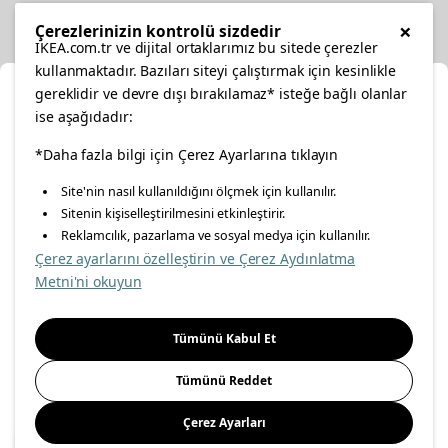
Other
×
Çerezlerinizin kontrolü sizdedir
IKEA.com.tr ve dijital ortaklarımız bu sitede çerezler
kullanmaktadır. Bazıları siteyi çalıştırmak için kesinlikle
gereklidir ve devre dışı bırakılamaz* isteğe bağlı olanlar
Cl
ise aşağıdadır:
Select Location
*Daha fazla bilgi için Çerez Ayarlarına tıklayın
facebook
twitter
instagram
pinterest
youtube
Site'nin nasıl kullanıldığını ölçmek için kullanılır.
Please select to see the content specific to your delivery
Sitenin kişiselleştirilmesini etkinleştirir.
linkedin
location for your orders from Online Store.
Reklamcılık, pazarlama ve sosyal medya için kullanılır.
Çerez ayarlarını özelleştirin ve Çerez Aydınlatma
Select a city first
Metni'ni okuyun
Energy Policy
Information Security Policy
Quality Policy
Please select
Food Safety Policy
Information Society Services
Tümünü Kabul Et
Important Notice
Privacy Agreement
Personal Data Protection
Tümünü Reddet
Cookie Policy
Çerez Ayarları
Save
© Inter IKEA Systems B.V 1999-
2026