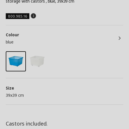
storage with castors
, blue, 39x39 cm
800.985.16
Colour
blue
Size
39x39 cm
Castors included.