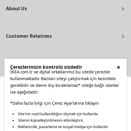
About Us
Customer Relations
Other
×
Çerezlerinizin kontrolü sizdedir
IKEA.com.tr ve dijital ortaklarımız bu sitede çerezler
kullanmaktadır. Bazıları siteyi çalıştırmak için kesinlikle
gereklidir ve devre dışı bırakılamaz* isteğe bağlı olanlar
Cl
ise aşağıdadır:
Select Location
facebook
*Daha fazla bilgi için Çerez Ayarlarına tıklayın
twitter
instagram
pinterest
youtube
Site'nin nasıl kullanıldığını ölçmek için kullanılır.
Please select to see the content specific to your delivery
Sitenin kişiselleştirilmesini etkinleştirir.
linkedin
location for your orders from Online Store.
Reklamcılık, pazarlama ve sosyal medya için kullanılır.