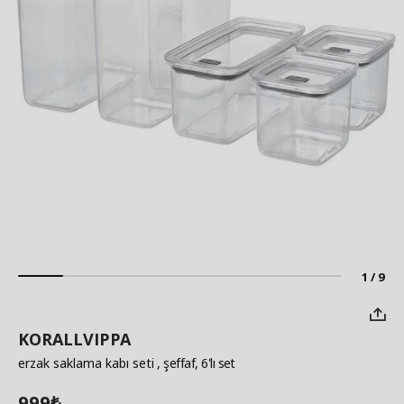
1 / 9
KORALLVIPPA
erzak saklama kabı seti
, şeffaf, 6'lı set
999
₺