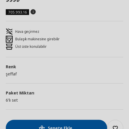
705.993.16
Hava geçirmez
Bulaşık makinesine girebilir
Üst üste konulabilir
Renk
şeffaf
Paket Miktarı
6'lı set
Sepete Ekle