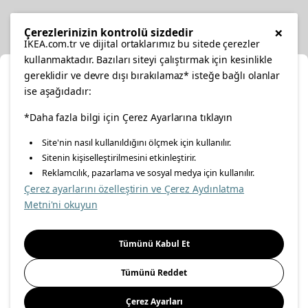
Diğer
×
Çerezlerinizin kontrolü sizdedir
IKEA.com.tr ve dijital ortaklarımız bu sitede çerezler
kullanmaktadır. Bazıları siteyi çalıştırmak için kesinlikle
gereklidir ve devre dışı bırakılamaz* isteğe bağlı olanlar
Ka
ise aşağıdadır:
Konumunuzu Seçin
facebook
twitter
instagram
pinterest
youtube
*Daha fazla bilgi için Çerez Ayarlarına tıklayın
Site'nin nasıl kullanıldığını ölçmek için kullanılır.
İnternetten vereceğiniz siparişlerinizde size özel hizmet ve
Sitenin kişiselleştirilmesini etkinleştirir.
linkedin
içerikleri görebilmek için lütfen konumuzu seçin.
Reklamcılık, pazarlama ve sosyal medya için kullanılır.
Çerez ayarlarını özelleştirin ve Çerez Aydınlatma
İl seçiniz
Metni'ni okuyun
Enerji Politikası
Bilgi Güvenliği Politikası
Kalite Politikası
Seçiniz
Gıda Güvenliği Politikası
Bilgi Toplumu Hizmetleri
Tümünü Kabul Et
Önemli Bilgilendirme
İnternet Sitesi Gizlilik Politikası
Tümünü Reddet
Kişisel Verilerin Korunması
Çerez Politikası
Çerez Ayarları