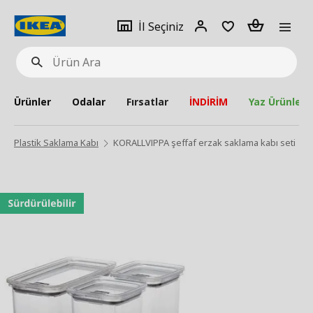
pat
İl
Giriş
Adet
İl Seçiniz
Ürün
seçiniz
Yap
Ara
Ürünler
Odalar
Fırsatlar
İNDİRİM
Yaz Ürünleri
Plastik Saklama Kabı
KORALLVIPPA şeffaf erzak saklama kabı seti