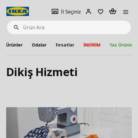
pat
İl
Giriş
Adet
İl Seçiniz
Ürün
seçiniz
Yap
Ara
Ürünler
Odalar
Fırsatlar
İNDİRİM
Yaz Ürünleri
Dikiş Hizmeti