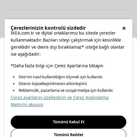
Diğer
×
Çerezlerinizin kontrolü sizdedir
IKEA.com.tr ve dijital ortaklarımız bu sitede çerezler
kullanmaktadır. Bazıları siteyi çalıştırmak için kesinlikle
gereklidir ve devre dışı bırakılamaz* isteğe bağlı olanlar
Ka
ise aşağıdadır:
Konumunuzu Seçin
facebook
twitter
instagram
pinterest
youtube
*Daha fazla bilgi için Çerez Ayarlarına tıklayın
Site'nin nasıl kullanıldığını ölçmek için kullanılır.
İnternetten vereceğiniz siparişlerinizde size özel hizmet ve
Sitenin kişiselleştirilmesini etkinleştirir.
linkedin
içerikleri görebilmek için lütfen konumuzu seçin.
Reklamcılık, pazarlama ve sosyal medya için kullanılır.
Çerez ayarlarını özelleştirin ve Çerez Aydınlatma
İl seçiniz
Metni'ni okuyun
Enerji Politikası
Bilgi Güvenliği Politikası
Kalite Politikası
Seçiniz
Gıda Güvenliği Politikası
Bilgi Toplumu Hizmetleri
Tümünü Kabul Et
Önemli Bilgilendirme
İnternet Sitesi Gizlilik Politikası
Tümünü Reddet