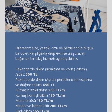
Dilerseniz size, yastık, örtü ve perdelerinizi düşük
bir ücret karşılığında dikip evinize ulaştıracak
bağımsız bir dikiş hizmeti ayarlayabiliriz.
Paket perde dikim (Kısaltma ve korniş dikimi)
/adet:
500 TL
Paket perde dikim (Astarlı perdeler için) kısaltma
ve düğme takımı
650 TL
Kumaş rustikli dikim
265 TL/m
Kumaş kornişli dikim
130 TL/m
Masa örtüsü
130 TL/m
Minder ve kırlent kılıfı
200 TL/m
Pileli dikim
165 TL/m